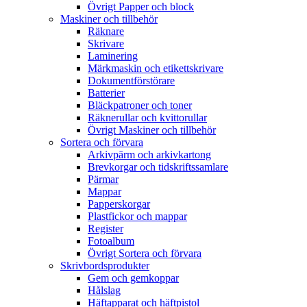
Övrigt Papper och block
Maskiner och tillbehör
Räknare
Skrivare
Laminering
Märkmaskin och etikettskrivare
Dokumentförstörare
Batterier
Bläckpatroner och toner
Räknerullar och kvittorullar
Övrigt Maskiner och tillbehör
Sortera och förvara
Arkivpärm och arkivkartong
Brevkorgar och tidskriftssamlare
Pärmar
Mappar
Papperskorgar
Plastfickor och mappar
Register
Fotoalbum
Övrigt Sortera och förvara
Skrivbordsprodukter
Gem och gemkoppar
Hålslag
Häftapparat och häftpistol