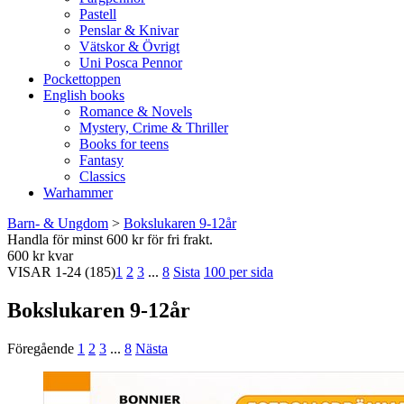
Pastell
Penslar & Knivar
Vätskor & Övrigt
Uni Posca Pennor
Pockettoppen
English books
Romance & Novels
Mystery, Crime & Thriller
Books for teens
Fantasy
Classics
Warhammer
Barn- & Ungdom
>
Bokslukaren 9-12år
Handla för minst 600 kr för fri frakt.
600 kr kvar
VISAR
1-24
(185)
1
2
3
...
8
Sista
100 per sida
Bokslukaren 9-12år
Föregående
1
2
3
...
8
Nästa