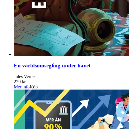
En världsomsegling under havet
Jules Verne
229 kr
Mer info
Köp