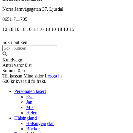
Norra Järnvägsgatan 37, Ljusdal
0651-711705
10-18
10-18
10-18
10-18
10-18
10-15
Sök i butiken
Kundvagn
Antal varor
0
st
Summa
0 kr
Till kassan
Mina sidor
Logga in
600 kr kvar till fri frakt.
Personalen läser!
Eva
Jan
Mia
Helén
Hälsingland
Hälsingeprylar
Böcker