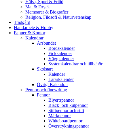
Hälsa, Sport & Fritid
Mat & Dryck
Memoarer & Biografier
Religion, Filosofi & Naturvetenskap
Trädgård
Handarbete & Hobby
Papper & Kontor
Kalendrar
Årsbundet
Bordskalender
Fickkalender
Väggkalender
Systemkalendrar och tillbehör
Skolstart
Kalender
Lärarkalender
Övrigt Kalendrar
Pennor och finewriting
Pennor
Blyertspennor
Bläck- och kulpennor
Stiftpennor och stift
Märkpennor
Whiteboardpennor
Överstrykningspennor