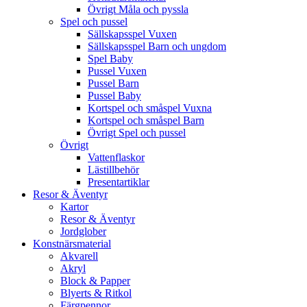
Övrigt Måla och pyssla
Spel och pussel
Sällskapsspel Vuxen
Sällskapsspel Barn och ungdom
Spel Baby
Pussel Vuxen
Pussel Barn
Pussel Baby
Kortspel och småspel Vuxna
Kortspel och småspel Barn
Övrigt Spel och pussel
Övrigt
Vattenflaskor
Lästillbehör
Presentartiklar
Resor & Äventyr
Kartor
Resor & Äventyr
Jordglober
Konstnärsmaterial
Akvarell
Akryl
Block & Papper
Blyerts & Ritkol
Färgpennor