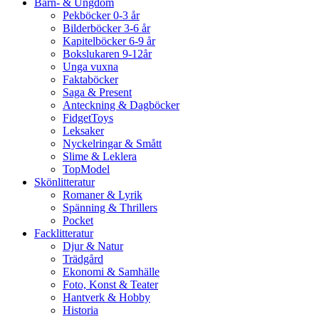
Barn- & Ungdom
Pekböcker 0-3 år
Bilderböcker 3-6 år
Kapitelböcker 6-9 år
Bokslukaren 9-12år
Unga vuxna
Faktaböcker
Saga & Present
Anteckning & Dagböcker
FidgetToys
Leksaker
Nyckelringar & Smått
Slime & Leklera
TopModel
Skönlitteratur
Romaner & Lyrik
Spänning & Thrillers
Pocket
Facklitteratur
Djur & Natur
Trädgård
Ekonomi & Samhälle
Foto, Konst & Teater
Hantverk & Hobby
Historia