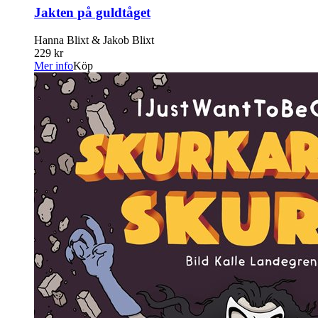
Jakten på guldtåget
Hanna Blixt & Jakob Blixt
229 kr
Mer info
Köp