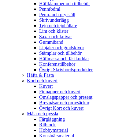
Häftklammer och tillbehör
Pennfodral
Penn- och prylställ
Skrivunderlägg
Tejp och tejphållare
Lim och klister
Saxar och knivar
Gummiband
Linjaler och gradskivor
Stämplar och tillbehör
Häftmassa och fästkuddar
Konferenstillbehör
Övrigt Skrivbordsprodukter
Häfta & Fästa
Kort och kuvert
Kuvert
Finpapper och kuvert
Omslagspapper och present
Brevpåsar och provsäckar
Övrigt Kort och kuvert
Måla och pyssla
Färgläggning
Ritblock
Hobbymaterial
Konstnärsmaterial