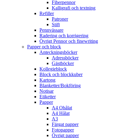
Fiberpennor
Kalligrafi och textning
Refiller
Patroner
Stift
Pennvässare
Radering och korrigering
Övrigt Pennor och finewriting
Papper och block
Anteckningsböcker
Adressböcker
Gästböcker
Kollegieblock
Block och blockkuber
Kartong
Blanketter/Bokföring
Notisar
Etiketter
Papper
A4 Ohålat
A4 Hålat
A3
Färgat papper
Fotopapper
Övrigt papper