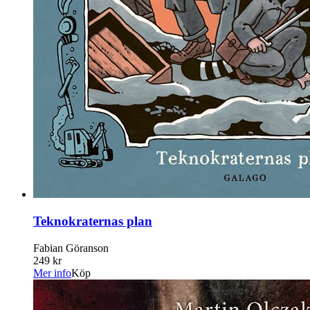
Teknokraternas plan
Fabian Göranson
249 kr
Mer info
Köp