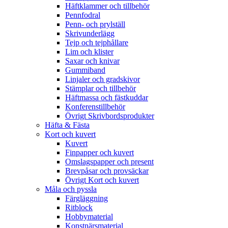
Häftklammer och tillbehör
Pennfodral
Penn- och prylställ
Skrivunderlägg
Tejp och tejphållare
Lim och klister
Saxar och knivar
Gummiband
Linjaler och gradskivor
Stämplar och tillbehör
Häftmassa och fästkuddar
Konferenstillbehör
Övrigt Skrivbordsprodukter
Häfta & Fästa
Kort och kuvert
Kuvert
Finpapper och kuvert
Omslagspapper och present
Brevpåsar och provsäckar
Övrigt Kort och kuvert
Måla och pyssla
Färgläggning
Ritblock
Hobbymaterial
Konstnärsmaterial