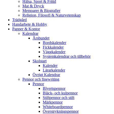
Hälsa, Sport & Fritid
Mat & Dryck
Memoarer & Biografier
Religion, Filosofi & Naturvetenskap
Trädgård
Handarbete & Hobby
Papper & Kontor
Kalendrar
Årsbundet
Bordskalender
Fickkalender
Väggkalender
Systemkalendrar och tillbehör
Skolstart
Kalender
Lärarkalender
Övrigt Kalendrar
Pennor och finewriting
Pennor
Blyertspennor
Bläck- och kulpennor
Stiftpennor och stift
Märkpennor
Whiteboardpennor
Överstrykningspennor