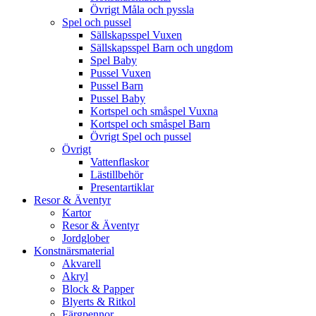
Övrigt Måla och pyssla
Spel och pussel
Sällskapsspel Vuxen
Sällskapsspel Barn och ungdom
Spel Baby
Pussel Vuxen
Pussel Barn
Pussel Baby
Kortspel och småspel Vuxna
Kortspel och småspel Barn
Övrigt Spel och pussel
Övrigt
Vattenflaskor
Lästillbehör
Presentartiklar
Resor & Äventyr
Kartor
Resor & Äventyr
Jordglober
Konstnärsmaterial
Akvarell
Akryl
Block & Papper
Blyerts & Ritkol
Färgpennor