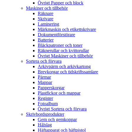
Övrigt Papper och block
Maskiner och tillbehör
Räknare
Skrivare
Laminering
Märkmaskin och etikettskrivare
Dokumentförstörare
Batterier
Bläckpatroner och toner
Räknerullar och kvittorullar
Övrigt Maskiner och tillbehör
Sortera och förvara
Arkivpärm och arkivkartong
Brevkorgar och tidskriftssamlare
Pärmar
Mappar
Papperskorgar
Plastfickor och mappar
Register
Fotoalbum
Övrigt Sortera och förvara
Skrivbordsprodukter
Gem och gemkoppar
Hålslag
Häftapparat och häftpistol