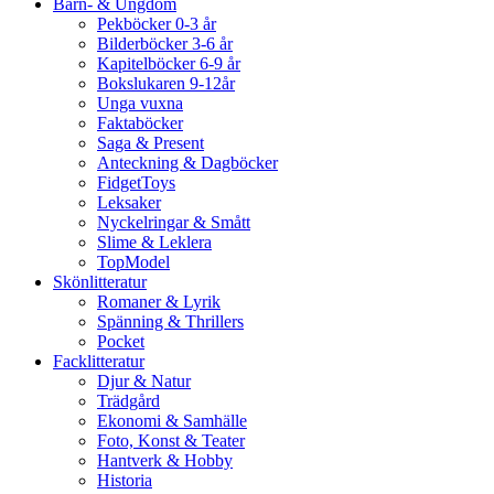
Barn- & Ungdom
Pekböcker 0-3 år
Bilderböcker 3-6 år
Kapitelböcker 6-9 år
Bokslukaren 9-12år
Unga vuxna
Faktaböcker
Saga & Present
Anteckning & Dagböcker
FidgetToys
Leksaker
Nyckelringar & Smått
Slime & Leklera
TopModel
Skönlitteratur
Romaner & Lyrik
Spänning & Thrillers
Pocket
Facklitteratur
Djur & Natur
Trädgård
Ekonomi & Samhälle
Foto, Konst & Teater
Hantverk & Hobby
Historia