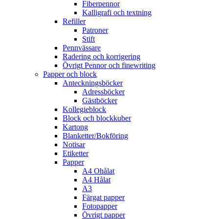
Fiberpennor
Kalligrafi och textning
Refiller
Patroner
Stift
Pennvässare
Radering och korrigering
Övrigt Pennor och finewriting
Papper och block
Anteckningsböcker
Adressböcker
Gästböcker
Kollegieblock
Block och blockkuber
Kartong
Blanketter/Bokföring
Notisar
Etiketter
Papper
A4 Ohålat
A4 Hålat
A3
Färgat papper
Fotopapper
Övrigt papper