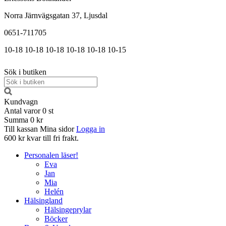
Norra Järnvägsgatan 37, Ljusdal
0651-711705
10-18
10-18
10-18
10-18
10-18
10-15
Sök i butiken
Kundvagn
Antal varor
0
st
Summa
0 kr
Till kassan
Mina sidor
Logga in
600 kr kvar till fri frakt.
Personalen läser!
Eva
Jan
Mia
Helén
Hälsingland
Hälsingeprylar
Böcker