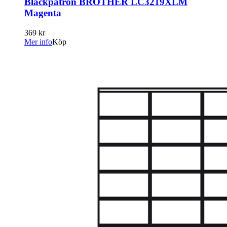
Bläckpatron BROTHER LC3219XLM
Magenta
369 kr
Mer info
Köp