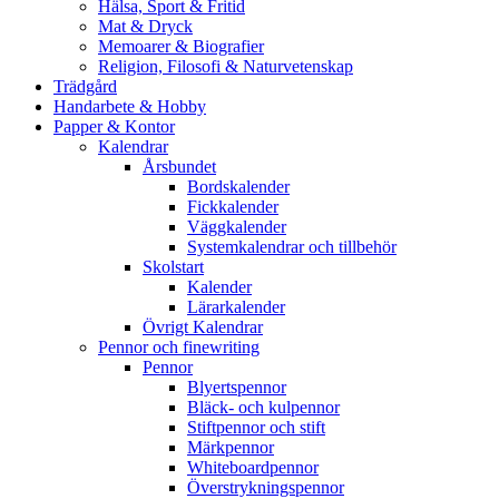
Hälsa, Sport & Fritid
Mat & Dryck
Memoarer & Biografier
Religion, Filosofi & Naturvetenskap
Trädgård
Handarbete & Hobby
Papper & Kontor
Kalendrar
Årsbundet
Bordskalender
Fickkalender
Väggkalender
Systemkalendrar och tillbehör
Skolstart
Kalender
Lärarkalender
Övrigt Kalendrar
Pennor och finewriting
Pennor
Blyertspennor
Bläck- och kulpennor
Stiftpennor och stift
Märkpennor
Whiteboardpennor
Överstrykningspennor