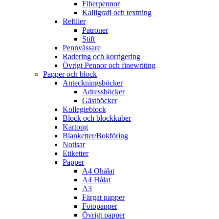
Fiberpennor
Kalligrafi och textning
Refiller
Patroner
Stift
Pennvässare
Radering och korrigering
Övrigt Pennor och finewriting
Papper och block
Anteckningsböcker
Adressböcker
Gästböcker
Kollegieblock
Block och blockkuber
Kartong
Blanketter/Bokföring
Notisar
Etiketter
Papper
A4 Ohålat
A4 Hålat
A3
Färgat papper
Fotopapper
Övrigt papper