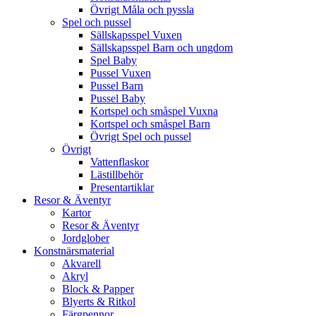
Övrigt Måla och pyssla
Spel och pussel
Sällskapsspel Vuxen
Sällskapsspel Barn och ungdom
Spel Baby
Pussel Vuxen
Pussel Barn
Pussel Baby
Kortspel och småspel Vuxna
Kortspel och småspel Barn
Övrigt Spel och pussel
Övrigt
Vattenflaskor
Lästillbehör
Presentartiklar
Resor & Äventyr
Kartor
Resor & Äventyr
Jordglober
Konstnärsmaterial
Akvarell
Akryl
Block & Papper
Blyerts & Ritkol
Färgpennor