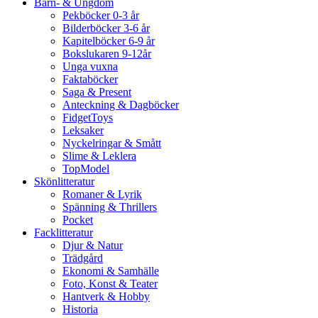
Barn- & Ungdom
Pekböcker 0-3 år
Bilderböcker 3-6 år
Kapitelböcker 6-9 år
Bokslukaren 9-12år
Unga vuxna
Faktaböcker
Saga & Present
Anteckning & Dagböcker
FidgetToys
Leksaker
Nyckelringar & Smått
Slime & Leklera
TopModel
Skönlitteratur
Romaner & Lyrik
Spänning & Thrillers
Pocket
Facklitteratur
Djur & Natur
Trädgård
Ekonomi & Samhälle
Foto, Konst & Teater
Hantverk & Hobby
Historia