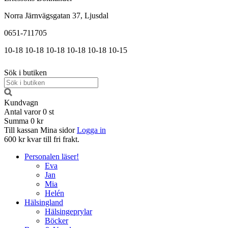
Norra Järnvägsgatan 37, Ljusdal
0651-711705
10-18
10-18
10-18
10-18
10-18
10-15
Sök i butiken
Kundvagn
Antal varor
0
st
Summa
0 kr
Till kassan
Mina sidor
Logga in
600 kr kvar till fri frakt.
Personalen läser!
Eva
Jan
Mia
Helén
Hälsingland
Hälsingeprylar
Böcker