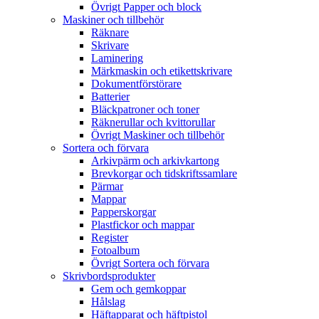
Övrigt Papper och block
Maskiner och tillbehör
Räknare
Skrivare
Laminering
Märkmaskin och etikettskrivare
Dokumentförstörare
Batterier
Bläckpatroner och toner
Räknerullar och kvittorullar
Övrigt Maskiner och tillbehör
Sortera och förvara
Arkivpärm och arkivkartong
Brevkorgar och tidskriftssamlare
Pärmar
Mappar
Papperskorgar
Plastfickor och mappar
Register
Fotoalbum
Övrigt Sortera och förvara
Skrivbordsprodukter
Gem och gemkoppar
Hålslag
Häftapparat och häftpistol