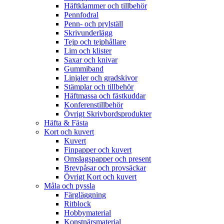
Häftklammer och tillbehör
Pennfodral
Penn- och prylställ
Skrivunderlägg
Tejp och tejphållare
Lim och klister
Saxar och knivar
Gummiband
Linjaler och gradskivor
Stämplar och tillbehör
Häftmassa och fästkuddar
Konferenstillbehör
Övrigt Skrivbordsprodukter
Häfta & Fästa
Kort och kuvert
Kuvert
Finpapper och kuvert
Omslagspapper och present
Brevpåsar och provsäckar
Övrigt Kort och kuvert
Måla och pyssla
Färgläggning
Ritblock
Hobbymaterial
Konstnärsmaterial