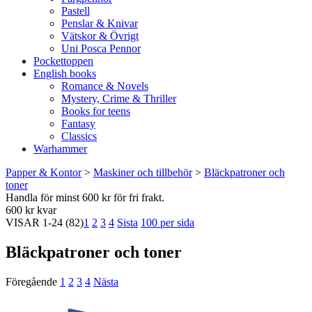
Pastell
Penslar & Knivar
Vätskor & Övrigt
Uni Posca Pennor
Pockettoppen
English books
Romance & Novels
Mystery, Crime & Thriller
Books for teens
Fantasy
Classics
Warhammer
Papper & Kontor
>
Maskiner och tillbehör
>
Bläckpatroner och
toner
Handla för minst 600 kr för fri frakt.
600 kr kvar
VISAR
1-24
(82)
1
2
3
4
Sista
100 per sida
Bläckpatroner och toner
Föregående
1
2
3
4
Nästa