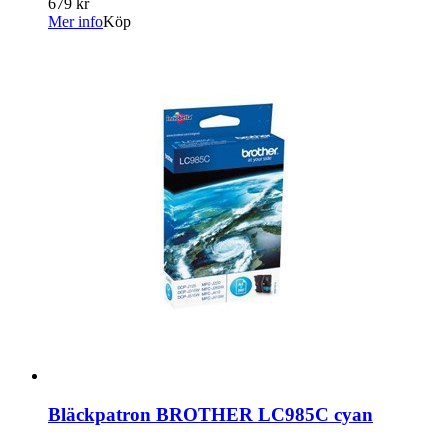
679 kr
Mer info
Köp
Bläckpatron BROTHER LC985C cyan