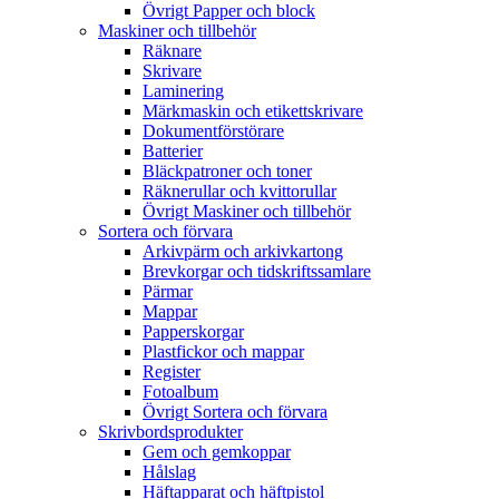
Övrigt Papper och block
Maskiner och tillbehör
Räknare
Skrivare
Laminering
Märkmaskin och etikettskrivare
Dokumentförstörare
Batterier
Bläckpatroner och toner
Räknerullar och kvittorullar
Övrigt Maskiner och tillbehör
Sortera och förvara
Arkivpärm och arkivkartong
Brevkorgar och tidskriftssamlare
Pärmar
Mappar
Papperskorgar
Plastfickor och mappar
Register
Fotoalbum
Övrigt Sortera och förvara
Skrivbordsprodukter
Gem och gemkoppar
Hålslag
Häftapparat och häftpistol