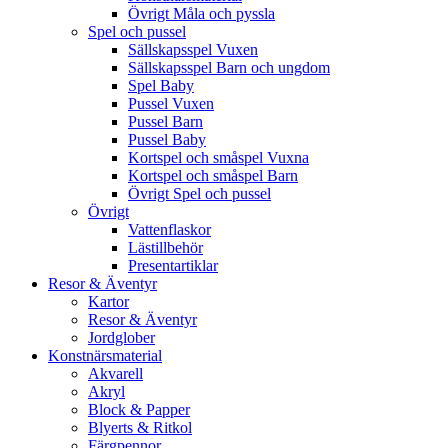
Övrigt Måla och pyssla
Spel och pussel
Sällskapsspel Vuxen
Sällskapsspel Barn och ungdom
Spel Baby
Pussel Vuxen
Pussel Barn
Pussel Baby
Kortspel och småspel Vuxna
Kortspel och småspel Barn
Övrigt Spel och pussel
Övrigt
Vattenflaskor
Lästillbehör
Presentartiklar
Resor & Äventyr
Kartor
Resor & Äventyr
Jordglober
Konstnärsmaterial
Akvarell
Akryl
Block & Papper
Blyerts & Ritkol
Färgpennor