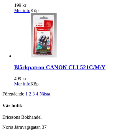
199 kr
Mer info
Köp
Bläckpatron CANON CLI-521C/M/Y
499 kr
Mer info
Köp
Föregående
1
2
3
4
Nästa
Vår butik
Ericssons Bokhandel
Norra Järnvägsgatan 37