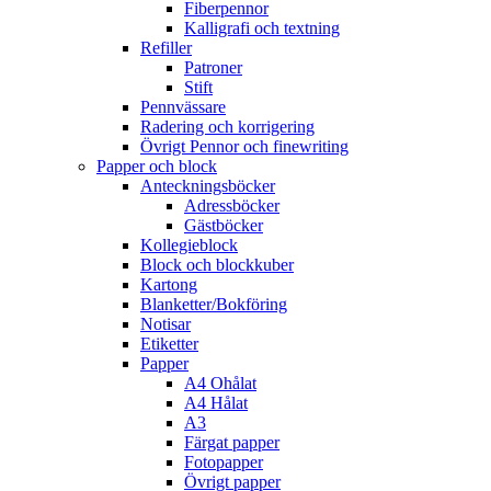
Fiberpennor
Kalligrafi och textning
Refiller
Patroner
Stift
Pennvässare
Radering och korrigering
Övrigt Pennor och finewriting
Papper och block
Anteckningsböcker
Adressböcker
Gästböcker
Kollegieblock
Block och blockkuber
Kartong
Blanketter/Bokföring
Notisar
Etiketter
Papper
A4 Ohålat
A4 Hålat
A3
Färgat papper
Fotopapper
Övrigt papper