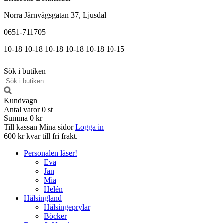
Norra Järnvägsgatan 37, Ljusdal
0651-711705
10-18
10-18
10-18
10-18
10-18
10-15
Sök i butiken
Kundvagn
Antal varor
0
st
Summa
0 kr
Till kassan
Mina sidor
Logga in
600 kr kvar till fri frakt.
Personalen läser!
Eva
Jan
Mia
Helén
Hälsingland
Hälsingeprylar
Böcker