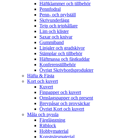
Häftklammer och tillbehör
Pennfodral
Penn- och prylställ
Skrivunderlägg
Tejp och tejphållare
Lim och klister
Saxar och knivar
Gummiband
Linjaler och gradskivor
Stämplar och tillbehör
Häftmassa och fästkuddar
Konferenstillbehör
Övrigt Skrivbordsprodukter
Häfta & Fästa
Kort och kuvert
Kuvert
Finpapper och kuvert
Omslagspapper och present
Brevpåsar och provsäckar
Övrigt Kort och kuvert
Måla och pyssla
Färgläggning
Ritblock
Hobbymaterial
Konstnärsmaterial