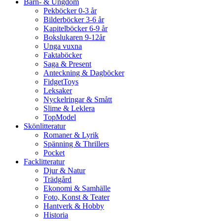
Barn- & Ungdom
Pekböcker 0-3 år
Bilderböcker 3-6 år
Kapitelböcker 6-9 år
Bokslukaren 9-12år
Unga vuxna
Faktaböcker
Saga & Present
Anteckning & Dagböcker
FidgetToys
Leksaker
Nyckelringar & Smått
Slime & Leklera
TopModel
Skönlitteratur
Romaner & Lyrik
Spänning & Thrillers
Pocket
Facklitteratur
Djur & Natur
Trädgård
Ekonomi & Samhälle
Foto, Konst & Teater
Hantverk & Hobby
Historia