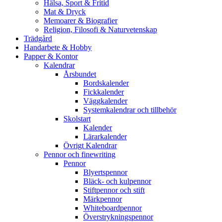
Hälsa, Sport & Fritid
Mat & Dryck
Memoarer & Biografier
Religion, Filosofi & Naturvetenskap
Trädgård
Handarbete & Hobby
Papper & Kontor
Kalendrar
Årsbundet
Bordskalender
Fickkalender
Väggkalender
Systemkalendrar och tillbehör
Skolstart
Kalender
Lärarkalender
Övrigt Kalendrar
Pennor och finewriting
Pennor
Blyertspennor
Bläck- och kulpennor
Stiftpennor och stift
Märkpennor
Whiteboardpennor
Överstrykningspennor