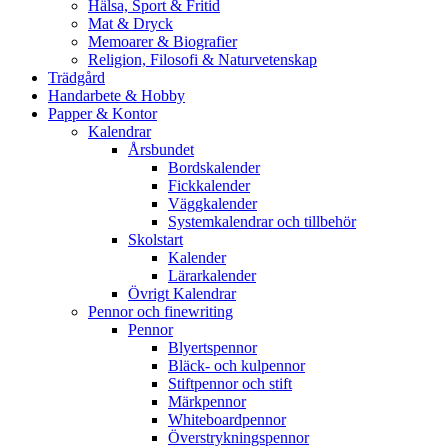
Hälsa, Sport & Fritid
Mat & Dryck
Memoarer & Biografier
Religion, Filosofi & Naturvetenskap
Trädgård
Handarbete & Hobby
Papper & Kontor
Kalendrar
Årsbundet
Bordskalender
Fickkalender
Väggkalender
Systemkalendrar och tillbehör
Skolstart
Kalender
Lärarkalender
Övrigt Kalendrar
Pennor och finewriting
Pennor
Blyertspennor
Bläck- och kulpennor
Stiftpennor och stift
Märkpennor
Whiteboardpennor
Överstrykningspennor