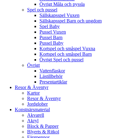
Övrigt Måla och pyssla
Spel och pussel
Sällskapsspel Vuxen
Sällskapsspel Barn och ungdom
Spel Baby
Pussel Vuxen
Pussel Barn
Pussel Baby
Kortspel och småspel Vuxna
Kortspel och småspel Barn
Övrigt Spel och pussel
Övrigt
Vattenflaskor
Lästillbehör
Presentartiklar
Resor & Äventyr
Kartor
Resor & Äventyr
Jordglober
Konstnärsmaterial
Akvarell
Akryl
Block & Papper
Blyerts & Ritkol
Färgpennor