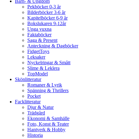
Barn- & Ungdom
Pekböcker 0-3 år
Bilderböcker 3-6 år
Kapitelböcker 6-9 år
Bokslukaren 9-12år
Unga vuxna
Faktaböcker
Saga & Present
Anteckning & Dagböcker
FidgetToys
Leksaker
Nyckelringar & Smått
Slime & Leklera
TopModel
Skönlitteratur
Romaner & Lyrik
Spänning & Thrillers
Pocket
Facklitteratur
Djur & Natur
Trädgård
Ekonomi & Samhälle
Foto, Konst & Teater
Hantverk & Hobby
Historia