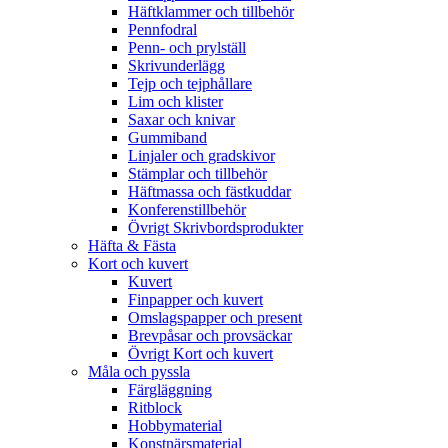
Häftklammer och tillbehör
Pennfodral
Penn- och prylställ
Skrivunderlägg
Tejp och tejphållare
Lim och klister
Saxar och knivar
Gummiband
Linjaler och gradskivor
Stämplar och tillbehör
Häftmassa och fästkuddar
Konferenstillbehör
Övrigt Skrivbordsprodukter
Häfta & Fästa
Kort och kuvert
Kuvert
Finpapper och kuvert
Omslagspapper och present
Brevpåsar och provsäckar
Övrigt Kort och kuvert
Måla och pyssla
Färgläggning
Ritblock
Hobbymaterial
Konstnärsmaterial