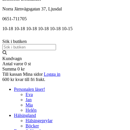
Norra Järnvägsgatan 37, Ljusdal
0651-711705
10-18
10-18
10-18
10-18
10-18
10-15
Sök i butiken
Kundvagn
Antal varor
0
st
Summa
0 kr
Till kassan
Mina sidor
Logga in
600 kr kvar till fri frakt.
Personalen läser!
Eva
Jan
Mia
Helén
Hälsingland
Hälsingeprylar
Böcker