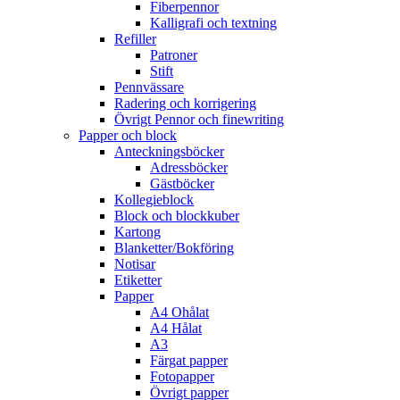
Fiberpennor
Kalligrafi och textning
Refiller
Patroner
Stift
Pennvässare
Radering och korrigering
Övrigt Pennor och finewriting
Papper och block
Anteckningsböcker
Adressböcker
Gästböcker
Kollegieblock
Block och blockkuber
Kartong
Blanketter/Bokföring
Notisar
Etiketter
Papper
A4 Ohålat
A4 Hålat
A3
Färgat papper
Fotopapper
Övrigt papper