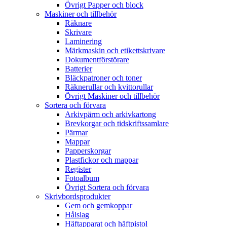
Övrigt Papper och block
Maskiner och tillbehör
Räknare
Skrivare
Laminering
Märkmaskin och etikettskrivare
Dokumentförstörare
Batterier
Bläckpatroner och toner
Räknerullar och kvittorullar
Övrigt Maskiner och tillbehör
Sortera och förvara
Arkivpärm och arkivkartong
Brevkorgar och tidskriftssamlare
Pärmar
Mappar
Papperskorgar
Plastfickor och mappar
Register
Fotoalbum
Övrigt Sortera och förvara
Skrivbordsprodukter
Gem och gemkoppar
Hålslag
Häftapparat och häftpistol