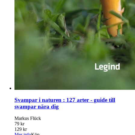
Svampar i naturen : 127 arter - guide till
svampar nära dig
Markus Flück
79 kr
129 kr
Mer info
Köp