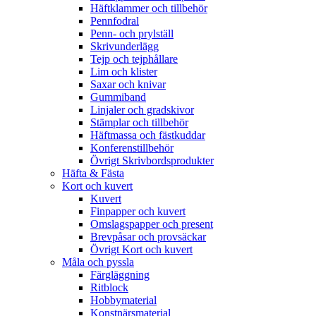
Häftklammer och tillbehör
Pennfodral
Penn- och prylställ
Skrivunderlägg
Tejp och tejphållare
Lim och klister
Saxar och knivar
Gummiband
Linjaler och gradskivor
Stämplar och tillbehör
Häftmassa och fästkuddar
Konferenstillbehör
Övrigt Skrivbordsprodukter
Häfta & Fästa
Kort och kuvert
Kuvert
Finpapper och kuvert
Omslagspapper och present
Brevpåsar och provsäckar
Övrigt Kort och kuvert
Måla och pyssla
Färgläggning
Ritblock
Hobbymaterial
Konstnärsmaterial