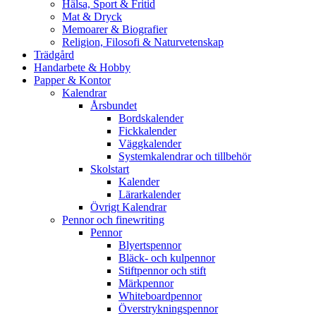
Hälsa, Sport & Fritid
Mat & Dryck
Memoarer & Biografier
Religion, Filosofi & Naturvetenskap
Trädgård
Handarbete & Hobby
Papper & Kontor
Kalendrar
Årsbundet
Bordskalender
Fickkalender
Väggkalender
Systemkalendrar och tillbehör
Skolstart
Kalender
Lärarkalender
Övrigt Kalendrar
Pennor och finewriting
Pennor
Blyertspennor
Bläck- och kulpennor
Stiftpennor och stift
Märkpennor
Whiteboardpennor
Överstrykningspennor