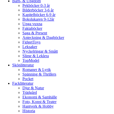
Barn- & Ungdom
Pekböcker 0-3 år
Bilderböcker 3-6 år
Kapitelböcker 6-9 år
Bokslukaren 9-12år
Unga vuxna
Faktaböcker
Saga & Present
Anteckning & Dagböcker
FidgetToys
Leksaker
Nyckelringar & Smått
Slime & Leklera
TopModel
Skönlitteratur
Romaner & Lyrik
Spänning & Thrillers
Pocket
Facklitteratur
Djur & Natur
Trädgård
Ekonomi & Samhälle
Foto, Konst & Teater
Hantverk & Hobby
Historia