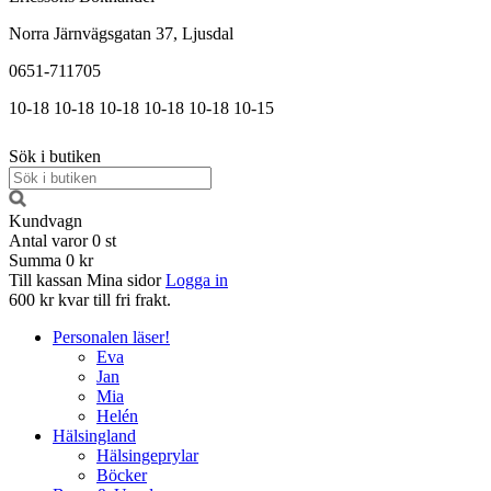
Norra Järnvägsgatan 37, Ljusdal
0651-711705
10-18
10-18
10-18
10-18
10-18
10-15
Sök i butiken
Kundvagn
Antal varor
0
st
Summa
0 kr
Till kassan
Mina sidor
Logga in
600 kr kvar till fri frakt.
Personalen läser!
Eva
Jan
Mia
Helén
Hälsingland
Hälsingeprylar
Böcker