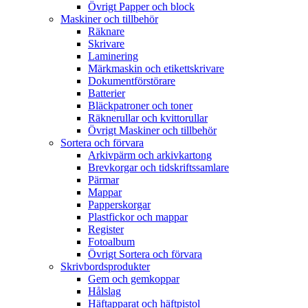
Övrigt Papper och block
Maskiner och tillbehör
Räknare
Skrivare
Laminering
Märkmaskin och etikettskrivare
Dokumentförstörare
Batterier
Bläckpatroner och toner
Räknerullar och kvittorullar
Övrigt Maskiner och tillbehör
Sortera och förvara
Arkivpärm och arkivkartong
Brevkorgar och tidskriftssamlare
Pärmar
Mappar
Papperskorgar
Plastfickor och mappar
Register
Fotoalbum
Övrigt Sortera och förvara
Skrivbordsprodukter
Gem och gemkoppar
Hålslag
Häftapparat och häftpistol