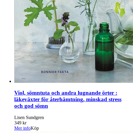
Viol, sömntuta och andra lugnande örter :
läkeväxter för återhämtning, minskad stress
och god sömn
Lisen Sundgren
349 kr
Mer info
Köp