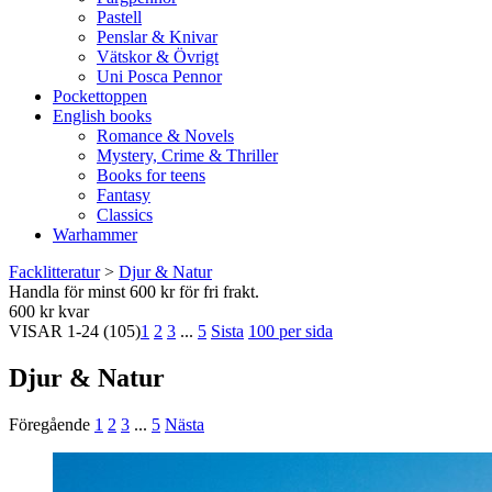
Pastell
Penslar & Knivar
Vätskor & Övrigt
Uni Posca Pennor
Pockettoppen
English books
Romance & Novels
Mystery, Crime & Thriller
Books for teens
Fantasy
Classics
Warhammer
Facklitteratur
>
Djur & Natur
Handla för minst 600 kr för fri frakt.
600 kr kvar
VISAR
1-24
(105)
1
2
3
...
5
Sista
100 per sida
Djur & Natur
Föregående
1
2
3
...
5
Nästa