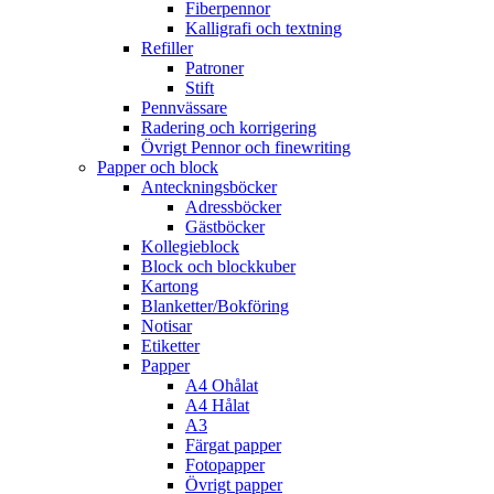
Fiberpennor
Kalligrafi och textning
Refiller
Patroner
Stift
Pennvässare
Radering och korrigering
Övrigt Pennor och finewriting
Papper och block
Anteckningsböcker
Adressböcker
Gästböcker
Kollegieblock
Block och blockkuber
Kartong
Blanketter/Bokföring
Notisar
Etiketter
Papper
A4 Ohålat
A4 Hålat
A3
Färgat papper
Fotopapper
Övrigt papper