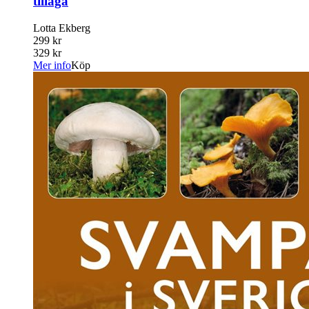
tillaga
Lotta Ekberg
299 kr
329 kr
Mer info
Köp