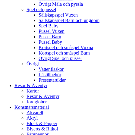
Övrigt Måla och pyssla
Spel och pussel
Sällskapsspel Vuxen
Sällskapsspel Barn och ungdom
Spel Baby
Pussel Vuxen
Pussel Barn
Pussel Baby
Kortspel och småspel Vuxna
Kortspel och småspel Barn
Övrigt Spel och pussel
Övrigt
Vattenflaskor
Lästillbehör
Presentartiklar
Resor & Äventyr
Kartor
Resor & Äventyr
Jordglober
Konstnärsmaterial
Akvarell
Akryl
Block & Papper
Blyerts & Ritkol
Färgpennor