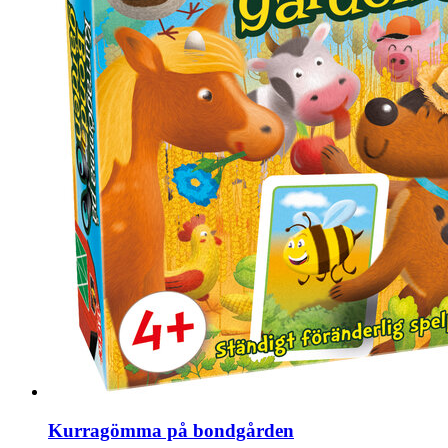
Kurragömma på bondgården