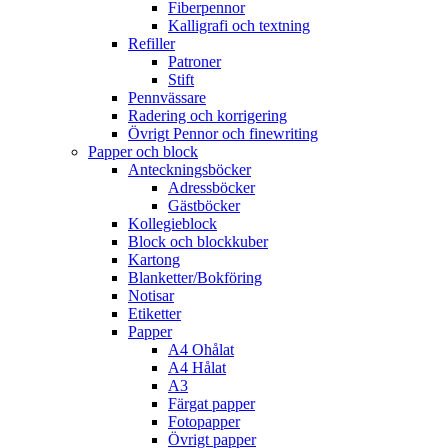
Fiberpennor
Kalligrafi och textning
Refiller
Patroner
Stift
Pennvässare
Radering och korrigering
Övrigt Pennor och finewriting
Papper och block
Anteckningsböcker
Adressböcker
Gästböcker
Kollegieblock
Block och blockkuber
Kartong
Blanketter/Bokföring
Notisar
Etiketter
Papper
A4 Ohålat
A4 Hålat
A3
Färgat papper
Fotopapper
Övrigt papper