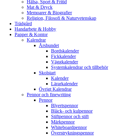
Hälsa, Sport & Fritid
Mat & Dryck
Memoarer & Biografier
Religion, Filosofi & Naturvetenskap
Trädgård
Handarbete & Hobby
Papper & Kontor
Kalendrar
Årsbundet
Bordskalender
Fickkalender
Väggkalender
Systemkalendrar och tillbehör
Skolstart
Kalender
Lärarkalender
Övrigt Kalendrar
Pennor och finewriting
Pennor
Blyertspennor
Bläck- och kulpennor
Stiftpennor och stift
Märkpennor
Whiteboardpennor
Överstrykningspennor