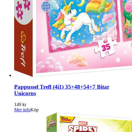
Pappussel Trefl (4i1) 35+48+54+7 Bitar
Unicorns
149 kr
Mer info
Köp