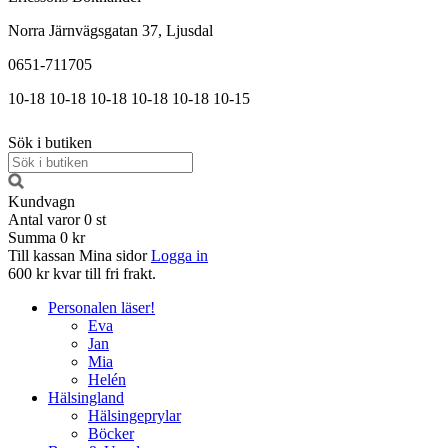
Norra Järnvägsgatan 37, Ljusdal
0651-711705
10-18
10-18
10-18
10-18
10-18
10-15
Sök i butiken
Kundvagn
Antal varor
0
st
Summa
0 kr
Till kassan
Mina sidor
Logga in
600 kr kvar till fri frakt.
Personalen läser!
Eva
Jan
Mia
Helén
Hälsingland
Hälsingeprylar
Böcker