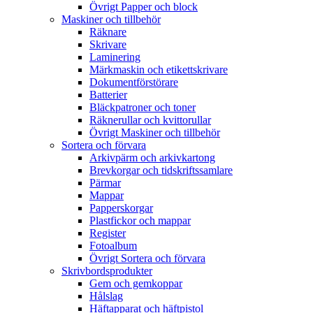
Övrigt Papper och block
Maskiner och tillbehör
Räknare
Skrivare
Laminering
Märkmaskin och etikettskrivare
Dokumentförstörare
Batterier
Bläckpatroner och toner
Räknerullar och kvittorullar
Övrigt Maskiner och tillbehör
Sortera och förvara
Arkivpärm och arkivkartong
Brevkorgar och tidskriftssamlare
Pärmar
Mappar
Papperskorgar
Plastfickor och mappar
Register
Fotoalbum
Övrigt Sortera och förvara
Skrivbordsprodukter
Gem och gemkoppar
Hålslag
Häftapparat och häftpistol