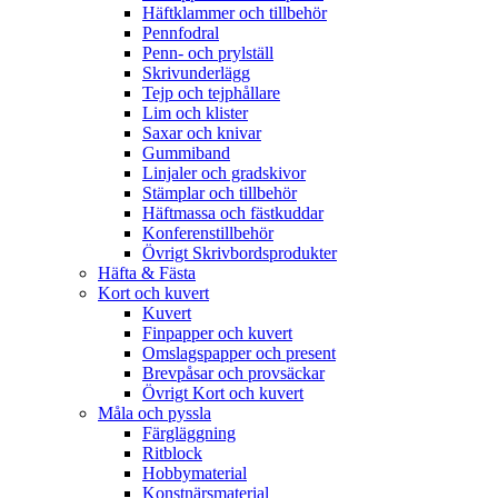
Häftklammer och tillbehör
Pennfodral
Penn- och prylställ
Skrivunderlägg
Tejp och tejphållare
Lim och klister
Saxar och knivar
Gummiband
Linjaler och gradskivor
Stämplar och tillbehör
Häftmassa och fästkuddar
Konferenstillbehör
Övrigt Skrivbordsprodukter
Häfta & Fästa
Kort och kuvert
Kuvert
Finpapper och kuvert
Omslagspapper och present
Brevpåsar och provsäckar
Övrigt Kort och kuvert
Måla och pyssla
Färgläggning
Ritblock
Hobbymaterial
Konstnärsmaterial