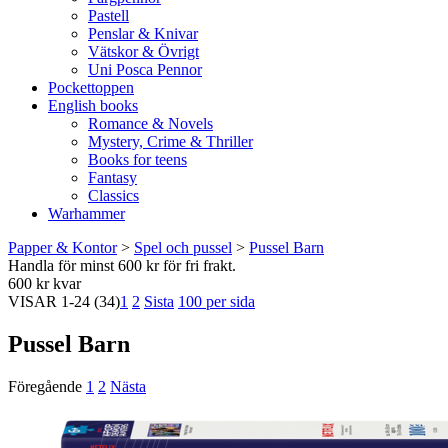
Pastell
Penslar & Knivar
Vätskor & Övrigt
Uni Posca Pennor
Pockettoppen
English books
Romance & Novels
Mystery, Crime & Thriller
Books for teens
Fantasy
Classics
Warhammer
Papper & Kontor
>
Spel och pussel
>
Pussel Barn
Handla för minst 600 kr för fri frakt.
600 kr kvar
VISAR
1-24
(34)
1
2
Sista
100 per sida
Pussel Barn
Föregående
1
2
Nästa