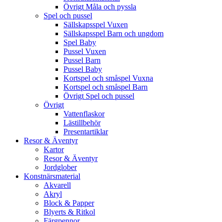
Övrigt Måla och pyssla
Spel och pussel
Sällskapsspel Vuxen
Sällskapsspel Barn och ungdom
Spel Baby
Pussel Vuxen
Pussel Barn
Pussel Baby
Kortspel och småspel Vuxna
Kortspel och småspel Barn
Övrigt Spel och pussel
Övrigt
Vattenflaskor
Lästillbehör
Presentartiklar
Resor & Äventyr
Kartor
Resor & Äventyr
Jordglober
Konstnärsmaterial
Akvarell
Akryl
Block & Papper
Blyerts & Ritkol
Färgpennor