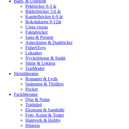
Barn- & Ungdom
Pekböcker 0-3 år
Bilderböcker 3-6 år
Kapitelböcker 6-9 år
Bokslukaren 9-12år
Unga vuxna
Faktaböcker
Saga & Present
Anteckning & Dagböcker
FidgetToys
Leksaker
Nyckelringar & Smått
Slime & Leklera
TopModel
Skönlitteratur
Romaner & Lyrik
Spänning & Thrillers
Pocket
Facklitteratur
Djur & Natur
Trädgård
Ekonomi & Samhälle
Foto, Konst & Teater
Hantverk & Hobby
Historia