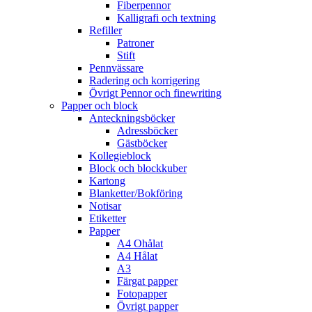
Fiberpennor
Kalligrafi och textning
Refiller
Patroner
Stift
Pennvässare
Radering och korrigering
Övrigt Pennor och finewriting
Papper och block
Anteckningsböcker
Adressböcker
Gästböcker
Kollegieblock
Block och blockkuber
Kartong
Blanketter/Bokföring
Notisar
Etiketter
Papper
A4 Ohålat
A4 Hålat
A3
Färgat papper
Fotopapper
Övrigt papper