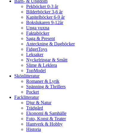
Barn- & Ungdom
Pekböcker 0-3 år
Bilderböcker 3-6 år
Kapitelböcker 6-9 år
Bokslukaren 9-12år
Unga vuxna
Faktaböcker
Saga & Present
Anteckning & Dagböcker
FidgetToys
Leksaker
Nyckelringar & Smått
Slime & Leklera
TopModel
Skönlitteratur
Romaner & Lyrik
Spänning & Thrillers
Pocket
Facklitteratur
Djur & Natur
Trädgård
Ekonomi & Samhälle
Foto, Konst & Teater
Hantverk & Hobby
Historia