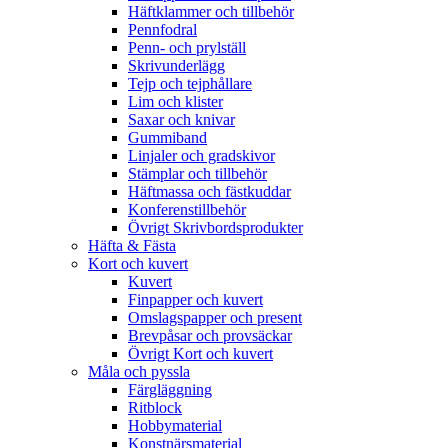
Häftklammer och tillbehör
Pennfodral
Penn- och prylställ
Skrivunderlägg
Tejp och tejphållare
Lim och klister
Saxar och knivar
Gummiband
Linjaler och gradskivor
Stämplar och tillbehör
Häftmassa och fästkuddar
Konferenstillbehör
Övrigt Skrivbordsprodukter
Häfta & Fästa
Kort och kuvert
Kuvert
Finpapper och kuvert
Omslagspapper och present
Brevpåsar och provsäckar
Övrigt Kort och kuvert
Måla och pyssla
Färgläggning
Ritblock
Hobbymaterial
Konstnärsmaterial