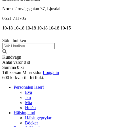
Norra Järnvägsgatan 37, Ljusdal
0651-711705
10-18
10-18
10-18
10-18
10-18
10-15
Sök i butiken
Kundvagn
Antal varor
0
st
Summa
0 kr
Till kassan
Mina sidor
Logga in
600 kr kvar till fri frakt.
Personalen läser!
Eva
Jan
Mia
Helén
Hälsingland
Hälsingeprylar
Böcker