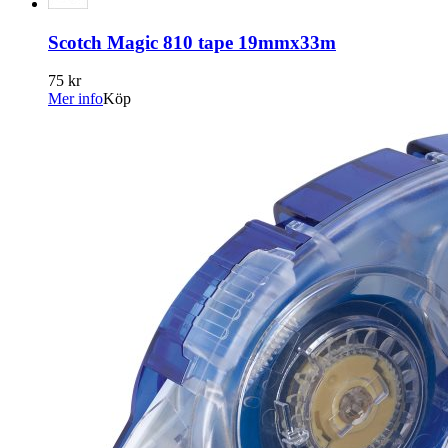
Scotch Magic 810 tape 19mmx33m
75 kr
Mer info
Köp