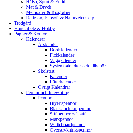
Hälsa, Sport & Fritid
Mat & Dryck
Memoarer & Biografier
Religion, Filosofi & Naturvetenskap
Trädgård
Handarbete & Hobby
Papper & Kontor
Kalendrar
Årsbundet
Bordskalender
Fickkalender
Väggkalender
Systemkalendrar och tillbehör
Skolstart
Kalender
Lärarkalender
Övrigt Kalendrar
Pennor och finewriting
Pennor
Blyertspennor
Bläck- och kulpennor
Stiftpennor och stift
Märkpennor
Whiteboardpennor
Överstrykningspennor