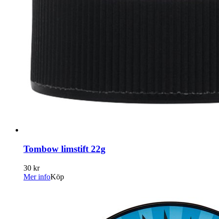
Tombow limstift 22g
30 kr
Mer info
Köp