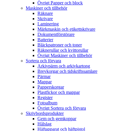
Övrigt Papper och block
Maskiner och tillbehör
Räknare
Skrivare
Laminering
Märkmaskin och etikettskrivare
Dokumentförstörare
Batterier
Bläckpatroner och toner
Räknerullar och kvittorullar
Övrigt Maskiner och tillbehör
Sortera och förvara
Arkivpärm och arkivkartong
Brevkorgar och tidskriftssamlare
Pärmar
Mappar
Papperskorgar
Plastfickor och mappar
Register
Fotoalbum
Övrigt Sortera och förvara
Skrivbordsprodukter
Gem och gemkoppar
Hålslag
Häftapparat och häftpistol