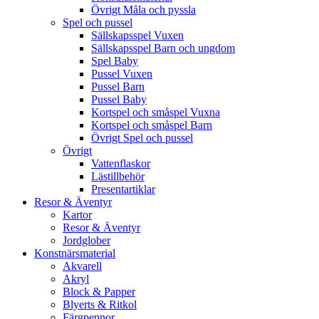
Övrigt Måla och pyssla
Spel och pussel
Sällskapsspel Vuxen
Sällskapsspel Barn och ungdom
Spel Baby
Pussel Vuxen
Pussel Barn
Pussel Baby
Kortspel och småspel Vuxna
Kortspel och småspel Barn
Övrigt Spel och pussel
Övrigt
Vattenflaskor
Lästillbehör
Presentartiklar
Resor & Äventyr
Kartor
Resor & Äventyr
Jordglober
Konstnärsmaterial
Akvarell
Akryl
Block & Papper
Blyerts & Ritkol
Färgpennor