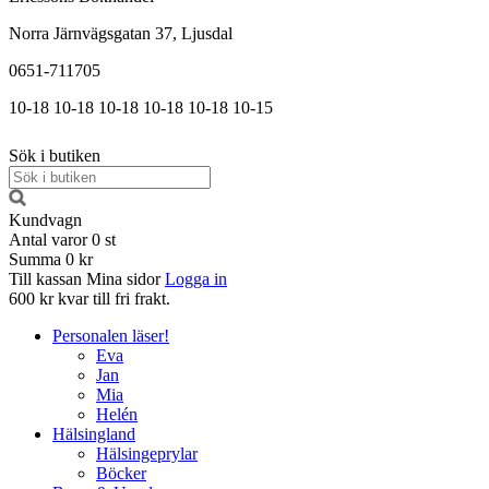
Norra Järnvägsgatan 37, Ljusdal
0651-711705
10-18
10-18
10-18
10-18
10-18
10-15
Sök i butiken
Kundvagn
Antal varor
0
st
Summa
0 kr
Till kassan
Mina sidor
Logga in
600 kr kvar till fri frakt.
Personalen läser!
Eva
Jan
Mia
Helén
Hälsingland
Hälsingeprylar
Böcker