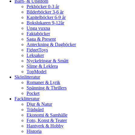
Barn- & Ungdom
Pekböcker 0-3 år
Bilderböcker 3-6 år
Kapitelböcker 6-9 år
Bokslukaren 9-12år
Unga vuxna
Faktaböcker
Saga & Present
Anteckning & Dagböcker
FidgetToys
Leksaker
Nyckelringar & Smått
Slime & Leklera
TopModel
Skönlitteratur
Romaner & Lyrik
Spänning & Thrillers
Pocket
Facklitteratur
Djur & Natur
Trädgård
Ekonomi & Samhälle
Foto, Konst & Teater
Hantverk & Hobby
Historia