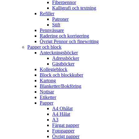
Fiberpennor
Kalligrafi och textning
Refiller
Patroner
Stift
Pennvässare
Radering och korrigering
Övrigt Pennor och finewriting
Papper och block
Anteckningsböcker
Adressböcker
Gästböcker
Kollegieblock
Block och blockkuber
Kartong
Blanketter/Bokföring
Notisar
Etiketter
Papper
A4 Ohålat
A4 Hålat
A3
Färgat papper
Fotopapper
Övrigt papper