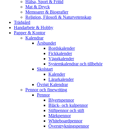
Hälsa, Sport & Fritid
Mat & Dryck
Memoarer & Biografier
Religion, Filosofi & Naturvetenskap
Trädgård
Handarbete & Hobby
Papper & Kontor
Kalendrar
Årsbundet
Bordskalender
Fickkalender
Väggkalender
Systemkalendrar och tillbehör
Skolstart
Kalender
Lärarkalender
Övrigt Kalendrar
Pennor och finewriting
Pennor
Blyertspennor
Bläck- och kulpennor
Stiftpennor och stift
Märkpennor
Whiteboardpennor
Överstrykningspennor