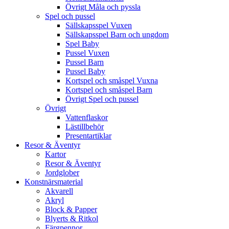
Övrigt Måla och pyssla
Spel och pussel
Sällskapsspel Vuxen
Sällskapsspel Barn och ungdom
Spel Baby
Pussel Vuxen
Pussel Barn
Pussel Baby
Kortspel och småspel Vuxna
Kortspel och småspel Barn
Övrigt Spel och pussel
Övrigt
Vattenflaskor
Lästillbehör
Presentartiklar
Resor & Äventyr
Kartor
Resor & Äventyr
Jordglober
Konstnärsmaterial
Akvarell
Akryl
Block & Papper
Blyerts & Ritkol
Färgpennor