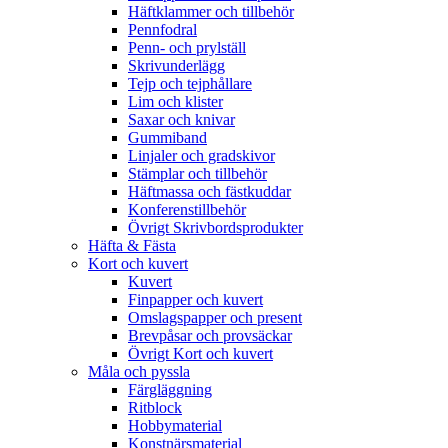
Häftklammer och tillbehör
Pennfodral
Penn- och prylställ
Skrivunderlägg
Tejp och tejphållare
Lim och klister
Saxar och knivar
Gummiband
Linjaler och gradskivor
Stämplar och tillbehör
Häftmassa och fästkuddar
Konferenstillbehör
Övrigt Skrivbordsprodukter
Häfta & Fästa
Kort och kuvert
Kuvert
Finpapper och kuvert
Omslagspapper och present
Brevpåsar och provsäckar
Övrigt Kort och kuvert
Måla och pyssla
Färgläggning
Ritblock
Hobbymaterial
Konstnärsmaterial