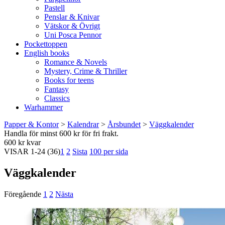
Pastell
Penslar & Knivar
Vätskor & Övrigt
Uni Posca Pennor
Pockettoppen
English books
Romance & Novels
Mystery, Crime & Thriller
Books for teens
Fantasy
Classics
Warhammer
Papper & Kontor
>
Kalendrar
>
Årsbundet
>
Väggkalender
Handla för minst 600 kr för fri frakt.
600 kr kvar
VISAR
1-24
(36)
1
2
Sista
100 per sida
Väggkalender
Föregående
1
2
Nästa