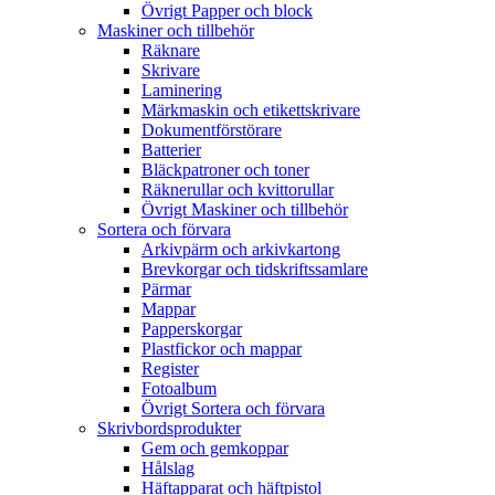
Övrigt Papper och block
Maskiner och tillbehör
Räknare
Skrivare
Laminering
Märkmaskin och etikettskrivare
Dokumentförstörare
Batterier
Bläckpatroner och toner
Räknerullar och kvittorullar
Övrigt Maskiner och tillbehör
Sortera och förvara
Arkivpärm och arkivkartong
Brevkorgar och tidskriftssamlare
Pärmar
Mappar
Papperskorgar
Plastfickor och mappar
Register
Fotoalbum
Övrigt Sortera och förvara
Skrivbordsprodukter
Gem och gemkoppar
Hålslag
Häftapparat och häftpistol