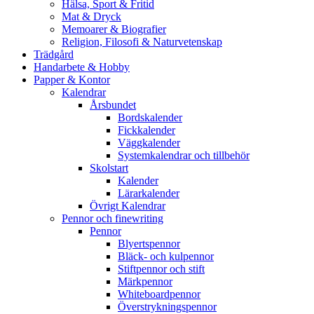
Hälsa, Sport & Fritid
Mat & Dryck
Memoarer & Biografier
Religion, Filosofi & Naturvetenskap
Trädgård
Handarbete & Hobby
Papper & Kontor
Kalendrar
Årsbundet
Bordskalender
Fickkalender
Väggkalender
Systemkalendrar och tillbehör
Skolstart
Kalender
Lärarkalender
Övrigt Kalendrar
Pennor och finewriting
Pennor
Blyertspennor
Bläck- och kulpennor
Stiftpennor och stift
Märkpennor
Whiteboardpennor
Överstrykningspennor