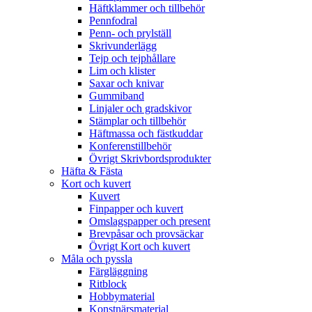
Häftklammer och tillbehör
Pennfodral
Penn- och prylställ
Skrivunderlägg
Tejp och tejphållare
Lim och klister
Saxar och knivar
Gummiband
Linjaler och gradskivor
Stämplar och tillbehör
Häftmassa och fästkuddar
Konferenstillbehör
Övrigt Skrivbordsprodukter
Häfta & Fästa
Kort och kuvert
Kuvert
Finpapper och kuvert
Omslagspapper och present
Brevpåsar och provsäckar
Övrigt Kort och kuvert
Måla och pyssla
Färgläggning
Ritblock
Hobbymaterial
Konstnärsmaterial