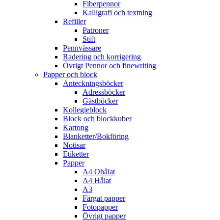
Fiberpennor
Kalligrafi och textning
Refiller
Patroner
Stift
Pennvässare
Radering och korrigering
Övrigt Pennor och finewriting
Papper och block
Anteckningsböcker
Adressböcker
Gästböcker
Kollegieblock
Block och blockkuber
Kartong
Blanketter/Bokföring
Notisar
Etiketter
Papper
A4 Ohålat
A4 Hålat
A3
Färgat papper
Fotopapper
Övrigt papper