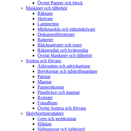
Övrigt Papper och block
Maskiner och tillbehör
Räknare
Skrivare
Laminering
Märkmaskin och etikettskrivare
Dokumentförstörare
Batterier
Bläckpatroner och toner
Räknerullar och kvittorullar
Övrigt Maskiner och tillbehör
Sortera och förvara
Arkivpärm och arkivkartong
Brevkorgar och tidskriftssamlare
Pärmar
Mappar
Papperskorgar
Plastfickor och mappar
Register
Fotoalbum
Övrigt Sortera och förvara
Skrivbordsprodukter
Gem och gemkoppar
Hålslag
Häftapparat och häftpistol