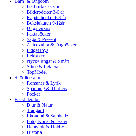
Barn- & Ungdom
Pekböcker 0-3 år
Bilderböcker 3-6 år
Kapitelböcker 6-9 år
Bokslukaren 9-12år
Unga vuxna
Faktaböcker
Saga & Present
Anteckning & Dagböcker
FidgetToys
Leksaker
Nyckelringar & Smått
Slime & Leklera
TopModel
Skönlitteratur
Romaner & Lyrik
Spänning & Thrillers
Pocket
Facklitteratur
Djur & Natur
Trädgård
Ekonomi & Samhälle
Foto, Konst & Teater
Hantverk & Hobby
Historia