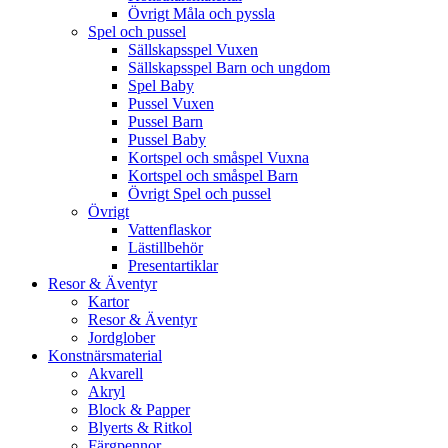
Övrigt Måla och pyssla
Spel och pussel
Sällskapsspel Vuxen
Sällskapsspel Barn och ungdom
Spel Baby
Pussel Vuxen
Pussel Barn
Pussel Baby
Kortspel och småspel Vuxna
Kortspel och småspel Barn
Övrigt Spel och pussel
Övrigt
Vattenflaskor
Lästillbehör
Presentartiklar
Resor & Äventyr
Kartor
Resor & Äventyr
Jordglober
Konstnärsmaterial
Akvarell
Akryl
Block & Papper
Blyerts & Ritkol
Färgpennor