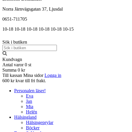
Norra Järnvägsgatan 37, Ljusdal
0651-711705
10-18
10-18
10-18
10-18
10-18
10-15
Sök i butiken
Kundvagn
Antal varor
0
st
Summa
0 kr
Till kassan
Mina sidor
Logga in
600 kr kvar till fri frakt.
Personalen läser!
Eva
Jan
Mia
Helén
Hälsingland
Hälsingeprylar
Böcker