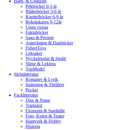
Barn- & Ungdom
Pekböcker 0-3 år
Bilderböcker 3-6 år
Kapitelböcker 6-9 år
Bokslukaren 9-12år
Unga vuxna
Faktaböcker
Saga & Present
Anteckning & Dagböcker
FidgetToys
Leksaker
Nyckelringar & Smått
Slime & Leklera
TopModel
Skönlitteratur
Romaner & Lyrik
Spänning & Thrillers
Pocket
Facklitteratur
Djur & Natur
Trädgård
Ekonomi & Samhälle
Foto, Konst & Teater
Hantverk & Hobby
Historia