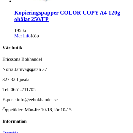
Kopieringspapper COLOR COPY A4 120g
ohålat 250/FP
195 kr
Mer info
Köp
Vår butik
Ericssons Bokhandel
Norra Järnvägsgatan 37
827 32 Ljusdal
Tel: 0651-711705
E-post: info@eebokhandel.se
Öppettider: Mån-fre 10-18, lör 10-15
Information