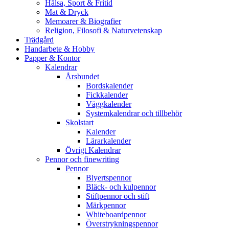
Hälsa, Sport & Fritid
Mat & Dryck
Memoarer & Biografier
Religion, Filosofi & Naturvetenskap
Trädgård
Handarbete & Hobby
Papper & Kontor
Kalendrar
Årsbundet
Bordskalender
Fickkalender
Väggkalender
Systemkalendrar och tillbehör
Skolstart
Kalender
Lärarkalender
Övrigt Kalendrar
Pennor och finewriting
Pennor
Blyertspennor
Bläck- och kulpennor
Stiftpennor och stift
Märkpennor
Whiteboardpennor
Överstrykningspennor