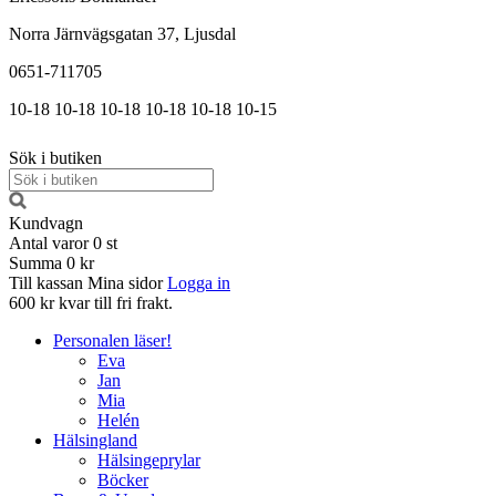
Norra Järnvägsgatan 37, Ljusdal
0651-711705
10-18
10-18
10-18
10-18
10-18
10-15
Sök i butiken
Kundvagn
Antal varor
0
st
Summa
0 kr
Till kassan
Mina sidor
Logga in
600 kr kvar till fri frakt.
Personalen läser!
Eva
Jan
Mia
Helén
Hälsingland
Hälsingeprylar
Böcker