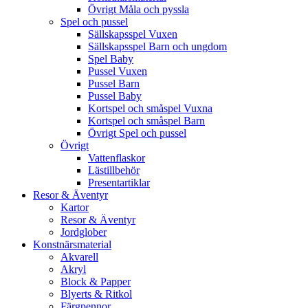
Övrigt Måla och pyssla
Spel och pussel
Sällskapsspel Vuxen
Sällskapsspel Barn och ungdom
Spel Baby
Pussel Vuxen
Pussel Barn
Pussel Baby
Kortspel och småspel Vuxna
Kortspel och småspel Barn
Övrigt Spel och pussel
Övrigt
Vattenflaskor
Lästillbehör
Presentartiklar
Resor & Äventyr
Kartor
Resor & Äventyr
Jordglober
Konstnärsmaterial
Akvarell
Akryl
Block & Papper
Blyerts & Ritkol
Färgpennor