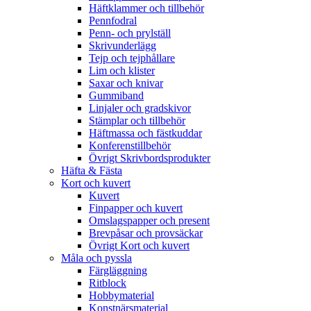
Häftklammer och tillbehör
Pennfodral
Penn- och prylställ
Skrivunderlägg
Tejp och tejphållare
Lim och klister
Saxar och knivar
Gummiband
Linjaler och gradskivor
Stämplar och tillbehör
Häftmassa och fästkuddar
Konferenstillbehör
Övrigt Skrivbordsprodukter
Häfta & Fästa
Kort och kuvert
Kuvert
Finpapper och kuvert
Omslagspapper och present
Brevpåsar och provsäckar
Övrigt Kort och kuvert
Måla och pyssla
Färgläggning
Ritblock
Hobbymaterial
Konstnärsmaterial