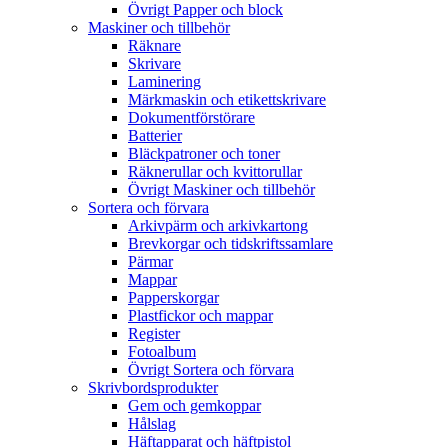
Övrigt Papper och block
Maskiner och tillbehör
Räknare
Skrivare
Laminering
Märkmaskin och etikettskrivare
Dokumentförstörare
Batterier
Bläckpatroner och toner
Räknerullar och kvittorullar
Övrigt Maskiner och tillbehör
Sortera och förvara
Arkivpärm och arkivkartong
Brevkorgar och tidskriftssamlare
Pärmar
Mappar
Papperskorgar
Plastfickor och mappar
Register
Fotoalbum
Övrigt Sortera och förvara
Skrivbordsprodukter
Gem och gemkoppar
Hålslag
Häftapparat och häftpistol