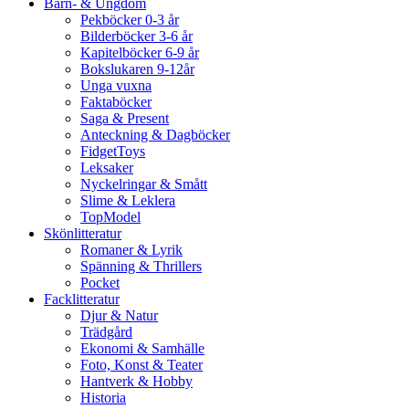
Barn- & Ungdom
Pekböcker 0-3 år
Bilderböcker 3-6 år
Kapitelböcker 6-9 år
Bokslukaren 9-12år
Unga vuxna
Faktaböcker
Saga & Present
Anteckning & Dagböcker
FidgetToys
Leksaker
Nyckelringar & Smått
Slime & Leklera
TopModel
Skönlitteratur
Romaner & Lyrik
Spänning & Thrillers
Pocket
Facklitteratur
Djur & Natur
Trädgård
Ekonomi & Samhälle
Foto, Konst & Teater
Hantverk & Hobby
Historia