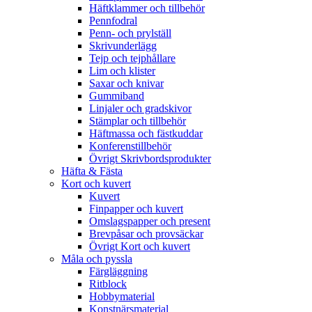
Häftklammer och tillbehör
Pennfodral
Penn- och prylställ
Skrivunderlägg
Tejp och tejphållare
Lim och klister
Saxar och knivar
Gummiband
Linjaler och gradskivor
Stämplar och tillbehör
Häftmassa och fästkuddar
Konferenstillbehör
Övrigt Skrivbordsprodukter
Häfta & Fästa
Kort och kuvert
Kuvert
Finpapper och kuvert
Omslagspapper och present
Brevpåsar och provsäckar
Övrigt Kort och kuvert
Måla och pyssla
Färgläggning
Ritblock
Hobbymaterial
Konstnärsmaterial