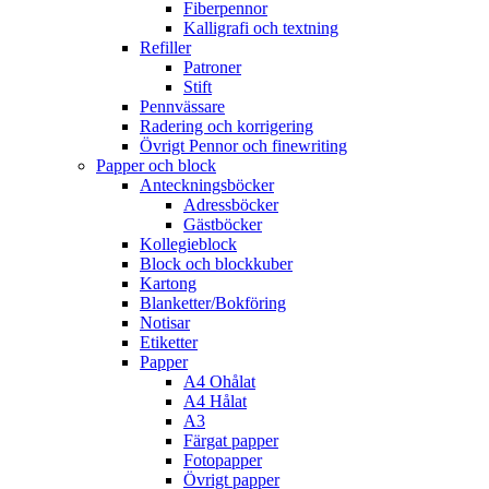
Fiberpennor
Kalligrafi och textning
Refiller
Patroner
Stift
Pennvässare
Radering och korrigering
Övrigt Pennor och finewriting
Papper och block
Anteckningsböcker
Adressböcker
Gästböcker
Kollegieblock
Block och blockkuber
Kartong
Blanketter/Bokföring
Notisar
Etiketter
Papper
A4 Ohålat
A4 Hålat
A3
Färgat papper
Fotopapper
Övrigt papper