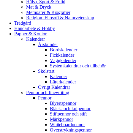
Hälsa, Sport & Fritid
Mat & Dryck
Memoarer & Biografier
Religion, Filosofi & Naturvetenskap
Trädgård
Handarbete & Hobby
Papper & Kontor
Kalendrar
Årsbundet
Bordskalender
Fickkalender
Väggkalender
Systemkalendrar och tillbehör
Skolstart
Kalender
Lärarkalender
Övrigt Kalendrar
Pennor och finewriting
Pennor
Blyertspennor
Bläck- och kulpennor
Stiftpennor och stift
Märkpennor
Whiteboardpennor
Överstrykningspennor