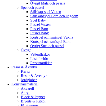
Övrigt Måla och pyssla
Spel och pussel
Sällskapsspel Vuxen
Sällskapsspel Barn och ungdom
Spel Baby
Pussel Vuxen
Pussel Barn
Pussel Baby
Kortspel och småspel Vuxna
Kortspel och småspel Barn
Övrigt Spel och pussel
Övrigt
Vattenflaskor
Lästillbehör
Presentartiklar
Resor & Äventyr
Kartor
Resor & Äventyr
Jordglober
Konstnärsmaterial
Akvarell
Akryl
Block & Papper
Blyerts & Ritkol
Färgpennor