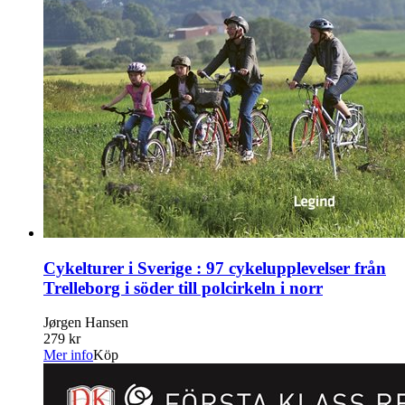
Cykelturer i Sverige : 97 cykelupplevelser från
Trelleborg i söder till polcirkeln i norr
Jørgen Hansen
279 kr
Mer info
Köp