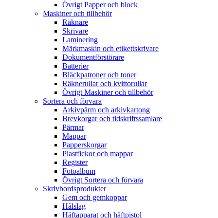
Övrigt Papper och block
Maskiner och tillbehör
Räknare
Skrivare
Laminering
Märkmaskin och etikettskrivare
Dokumentförstörare
Batterier
Bläckpatroner och toner
Räknerullar och kvittorullar
Övrigt Maskiner och tillbehör
Sortera och förvara
Arkivpärm och arkivkartong
Brevkorgar och tidskriftssamlare
Pärmar
Mappar
Papperskorgar
Plastfickor och mappar
Register
Fotoalbum
Övrigt Sortera och förvara
Skrivbordsprodukter
Gem och gemkoppar
Hålslag
Häftapparat och häftpistol