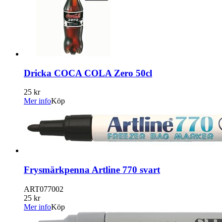
Dricka COCA COLA Zero 50cl
25 kr
Mer info
Köp
Frysmärkpenna Artline 770 svart
ART077002
25 kr
Mer info
Köp