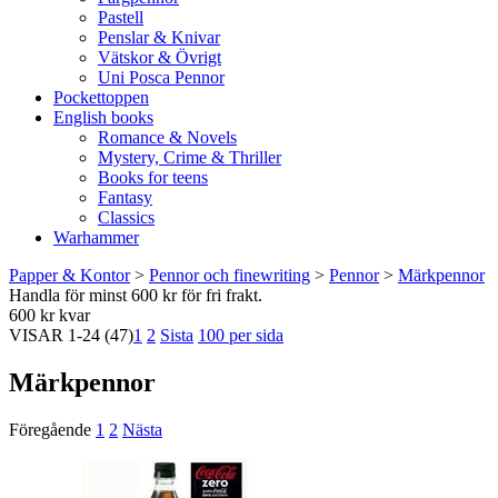
Pastell
Penslar & Knivar
Vätskor & Övrigt
Uni Posca Pennor
Pockettoppen
English books
Romance & Novels
Mystery, Crime & Thriller
Books for teens
Fantasy
Classics
Warhammer
Papper & Kontor
>
Pennor och finewriting
>
Pennor
>
Märkpennor
Handla för minst 600 kr för fri frakt.
600 kr kvar
VISAR
1-24
(47)
1
2
Sista
100 per sida
Märkpennor
Föregående
1
2
Nästa