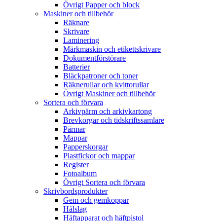
Övrigt Papper och block
Maskiner och tillbehör
Räknare
Skrivare
Laminering
Märkmaskin och etikettskrivare
Dokumentförstörare
Batterier
Bläckpatroner och toner
Räknerullar och kvittorullar
Övrigt Maskiner och tillbehör
Sortera och förvara
Arkivpärm och arkivkartong
Brevkorgar och tidskriftssamlare
Pärmar
Mappar
Papperskorgar
Plastfickor och mappar
Register
Fotoalbum
Övrigt Sortera och förvara
Skrivbordsprodukter
Gem och gemkoppar
Hålslag
Häftapparat och häftpistol