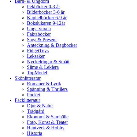
Barn- & Ungdom
Pekböcker 0-3 år
Bilderböcker 3-6 år
Kapitelböcker 6-9 år
Bokslukaren 9-12år
Unga vuxna
Faktaböcker
Saga & Present
Anteckning & Dagböcker
FidgetToys
Leksaker
Nyckelringar & Smått
Slime & Leklera
TopModel
Skönlitteratur
Romaner & Lyrik
Spänning & Thrillers
Pocket
Facklitteratur
Djur & Natur
Trädgård
Ekonomi & Samhälle
Foto, Konst & Teater
Hantverk & Hobby
Historia