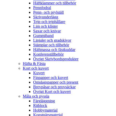
Häftklammer och tillbehör
Pennfodral
Penn- och prylställ
Skrivunderlägg
Tejp och tejphållare
Lim och klister
Saxar och knivar
Gummiband
Linjaler och gradskivor
Stämplar och tillbehör
Häftmassa och fästkuddar
Konferenstillbehör
Övrigt Skrivbordsprodukter
Häfta & Fästa
Kort och kuvert
Kuvert
Finpapper och kuvert
Omslagspapper och present
Brevpåsar och provsäckar
Övrigt Kort och kuvert
Måla och pyssla
Färgläggning
Ritblock
Hobbymaterial
Konstnärsmaterial