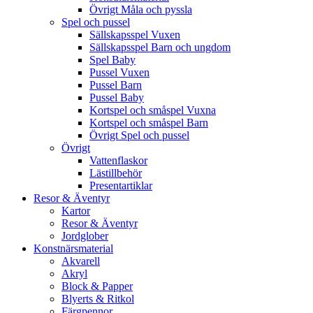
Övrigt Måla och pyssla
Spel och pussel
Sällskapsspel Vuxen
Sällskapsspel Barn och ungdom
Spel Baby
Pussel Vuxen
Pussel Barn
Pussel Baby
Kortspel och småspel Vuxna
Kortspel och småspel Barn
Övrigt Spel och pussel
Övrigt
Vattenflaskor
Lästillbehör
Presentartiklar
Resor & Äventyr
Kartor
Resor & Äventyr
Jordglober
Konstnärsmaterial
Akvarell
Akryl
Block & Papper
Blyerts & Ritkol
Färgpennor