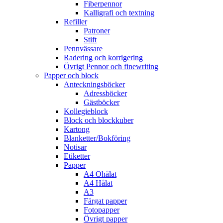
Fiberpennor
Kalligrafi och textning
Refiller
Patroner
Stift
Pennvässare
Radering och korrigering
Övrigt Pennor och finewriting
Papper och block
Anteckningsböcker
Adressböcker
Gästböcker
Kollegieblock
Block och blockkuber
Kartong
Blanketter/Bokföring
Notisar
Etiketter
Papper
A4 Ohålat
A4 Hålat
A3
Färgat papper
Fotopapper
Övrigt papper