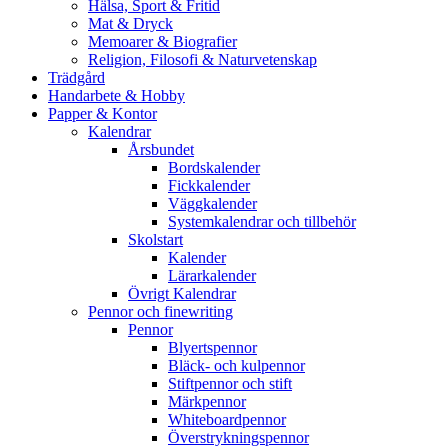
Hälsa, Sport & Fritid
Mat & Dryck
Memoarer & Biografier
Religion, Filosofi & Naturvetenskap
Trädgård
Handarbete & Hobby
Papper & Kontor
Kalendrar
Årsbundet
Bordskalender
Fickkalender
Väggkalender
Systemkalendrar och tillbehör
Skolstart
Kalender
Lärarkalender
Övrigt Kalendrar
Pennor och finewriting
Pennor
Blyertspennor
Bläck- och kulpennor
Stiftpennor och stift
Märkpennor
Whiteboardpennor
Överstrykningspennor