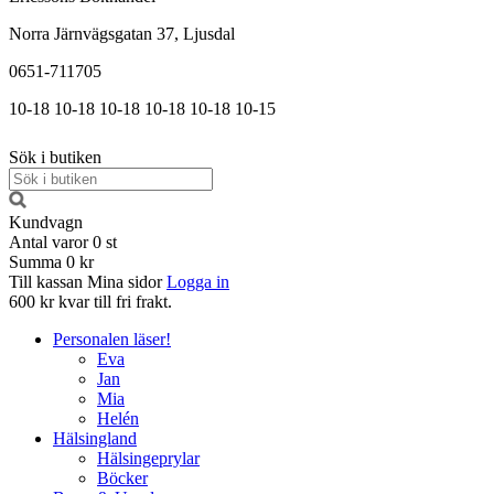
Norra Järnvägsgatan 37, Ljusdal
0651-711705
10-18
10-18
10-18
10-18
10-18
10-15
Sök i butiken
Kundvagn
Antal varor
0
st
Summa
0 kr
Till kassan
Mina sidor
Logga in
600 kr kvar till fri frakt.
Personalen läser!
Eva
Jan
Mia
Helén
Hälsingland
Hälsingeprylar
Böcker