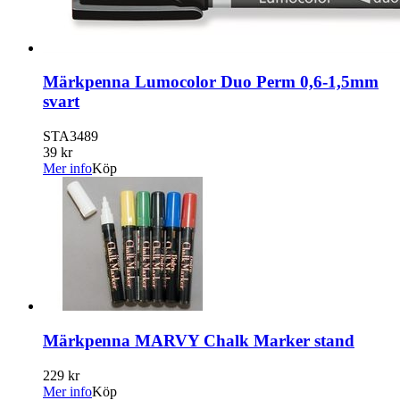
Märkpenna Lumocolor Duo Perm 0,6-1,5mm
svart
STA3489
39 kr
Mer info
Köp
Märkpenna MARVY Chalk Marker stand
229 kr
Mer info
Köp