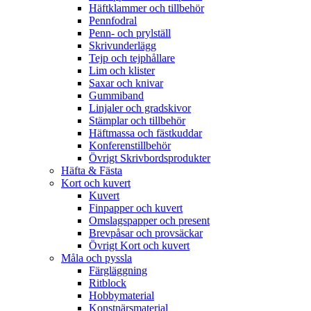
Häftklammer och tillbehör
Pennfodral
Penn- och prylställ
Skrivunderlägg
Tejp och tejphållare
Lim och klister
Saxar och knivar
Gummiband
Linjaler och gradskivor
Stämplar och tillbehör
Häftmassa och fästkuddar
Konferenstillbehör
Övrigt Skrivbordsprodukter
Häfta & Fästa
Kort och kuvert
Kuvert
Finpapper och kuvert
Omslagspapper och present
Brevpåsar och provsäckar
Övrigt Kort och kuvert
Måla och pyssla
Färgläggning
Ritblock
Hobbymaterial
Konstnärsmaterial