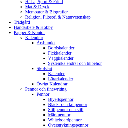
Hälsa, Sport & Fritid
Mat & Dryck
Memoarer & Biografier
Religion, Filosofi & Naturvetenskap
Trädgård
Handarbete & Hobby
Papper & Kontor
Kalendrar
Årsbundet
Bordskalender
Fickkalender
Väggkalender
Systemkalendrar och tillbehör
Skolstart
Kalender
Lärarkalender
Övrigt Kalendrar
Pennor och finewriting
Pennor
Blyertspennor
Bläck- och kulpennor
Stiftpennor och stift
Märkpennor
Whiteboardpennor
Överstrykningspennor