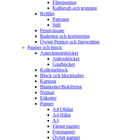
Fiberpennor
Kalligrafi och textning
Refiller
Patroner
Stift
Pennvässare
Radering och korrigering
Övrigt Pennor och finewriting
Papper och block
Anteckningsböcker
Adressböcker
Gästböcker
Kollegieblock
Block och blockkuber
Kartong
Blanketter/Bokföring
Notisar
Etiketter
Papper
A4 Ohålat
A4 Hålat
A3
Färgat papper
Fotopapper
Övrigt papper