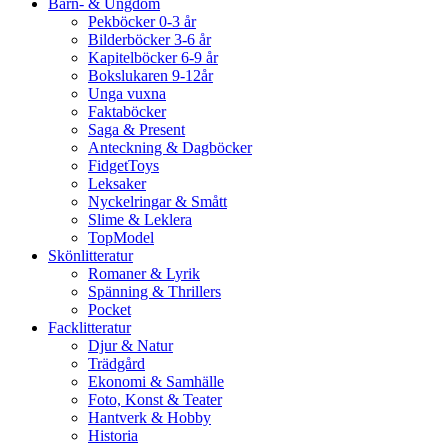
Barn- & Ungdom
Pekböcker 0-3 år
Bilderböcker 3-6 år
Kapitelböcker 6-9 år
Bokslukaren 9-12år
Unga vuxna
Faktaböcker
Saga & Present
Anteckning & Dagböcker
FidgetToys
Leksaker
Nyckelringar & Smått
Slime & Leklera
TopModel
Skönlitteratur
Romaner & Lyrik
Spänning & Thrillers
Pocket
Facklitteratur
Djur & Natur
Trädgård
Ekonomi & Samhälle
Foto, Konst & Teater
Hantverk & Hobby
Historia