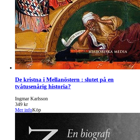
De kristna i Mellanöstern : slutet på en
tvåtusenårig historia?
Ingmar Karlsson
349 kr
Mer info
Köp