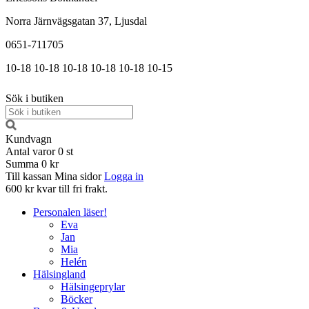
Norra Järnvägsgatan 37, Ljusdal
0651-711705
10-18
10-18
10-18
10-18
10-18
10-15
Sök i butiken
Kundvagn
Antal varor
0
st
Summa
0 kr
Till kassan
Mina sidor
Logga in
600 kr kvar till fri frakt.
Personalen läser!
Eva
Jan
Mia
Helén
Hälsingland
Hälsingeprylar
Böcker