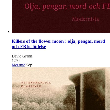
Killers of the flower moon : olja, pengar, mord
och FBI:s födelse
David Grann
129 kr
Mer info
Köp