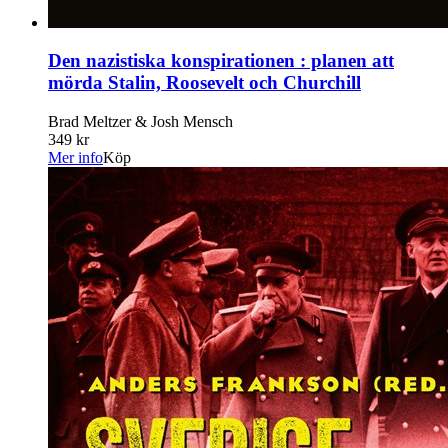
Den nazistiska konspirationen : planen att
mörda Stalin, Roosevelt och Churchill
Brad Meltzer & Josh Mensch
349 kr
Mer info
Köp