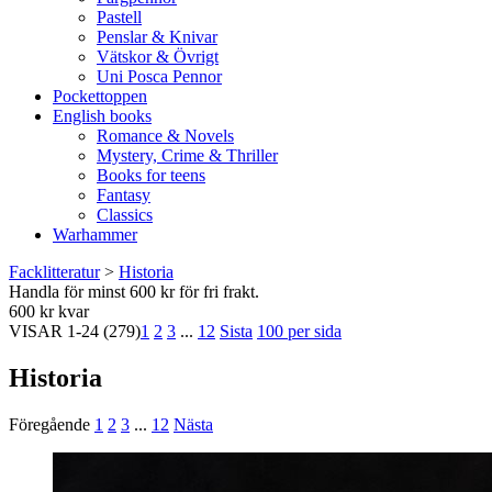
Pastell
Penslar & Knivar
Vätskor & Övrigt
Uni Posca Pennor
Pockettoppen
English books
Romance & Novels
Mystery, Crime & Thriller
Books for teens
Fantasy
Classics
Warhammer
Facklitteratur
>
Historia
Handla för minst 600 kr för fri frakt.
600 kr kvar
VISAR
1-24
(279)
1
2
3
...
12
Sista
100 per sida
Historia
Föregående
1
2
3
...
12
Nästa