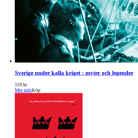
Sverige under kalla kriget : myter och legender
119 kr
Mer info
Köp