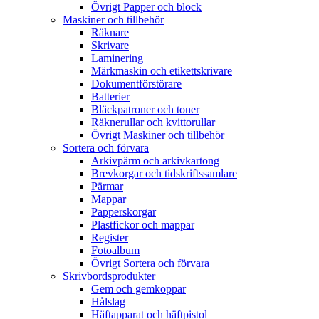
Övrigt Papper och block
Maskiner och tillbehör
Räknare
Skrivare
Laminering
Märkmaskin och etikettskrivare
Dokumentförstörare
Batterier
Bläckpatroner och toner
Räknerullar och kvittorullar
Övrigt Maskiner och tillbehör
Sortera och förvara
Arkivpärm och arkivkartong
Brevkorgar och tidskriftssamlare
Pärmar
Mappar
Papperskorgar
Plastfickor och mappar
Register
Fotoalbum
Övrigt Sortera och förvara
Skrivbordsprodukter
Gem och gemkoppar
Hålslag
Häftapparat och häftpistol