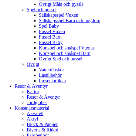
Övrigt Måla och pyssla
Spel och pussel
Sällskapsspel Vuxen
Sällskapsspel Barn och ungdom
Spel Baby
Pussel Vuxen
Pussel Barn
Pussel Baby
Kortspel och småspel Vuxna
Kortspel och småspel Barn
Övrigt Spel och pussel
Övrigt
Vattenflaskor
Lästillbehör
Presentartiklar
Resor & Äventyr
Kartor
Resor & Äventyr
Jordglober
Konstnärsmaterial
Akvarell
Akryl
Block & Papper
Blyerts & Ritkol
Färgpennor