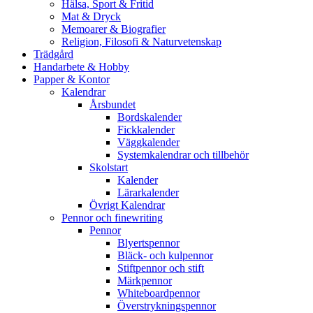
Hälsa, Sport & Fritid
Mat & Dryck
Memoarer & Biografier
Religion, Filosofi & Naturvetenskap
Trädgård
Handarbete & Hobby
Papper & Kontor
Kalendrar
Årsbundet
Bordskalender
Fickkalender
Väggkalender
Systemkalendrar och tillbehör
Skolstart
Kalender
Lärarkalender
Övrigt Kalendrar
Pennor och finewriting
Pennor
Blyertspennor
Bläck- och kulpennor
Stiftpennor och stift
Märkpennor
Whiteboardpennor
Överstrykningspennor