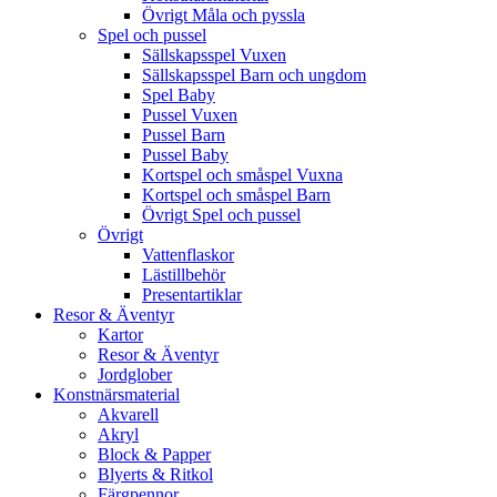
Övrigt Måla och pyssla
Spel och pussel
Sällskapsspel Vuxen
Sällskapsspel Barn och ungdom
Spel Baby
Pussel Vuxen
Pussel Barn
Pussel Baby
Kortspel och småspel Vuxna
Kortspel och småspel Barn
Övrigt Spel och pussel
Övrigt
Vattenflaskor
Lästillbehör
Presentartiklar
Resor & Äventyr
Kartor
Resor & Äventyr
Jordglober
Konstnärsmaterial
Akvarell
Akryl
Block & Papper
Blyerts & Ritkol
Färgpennor