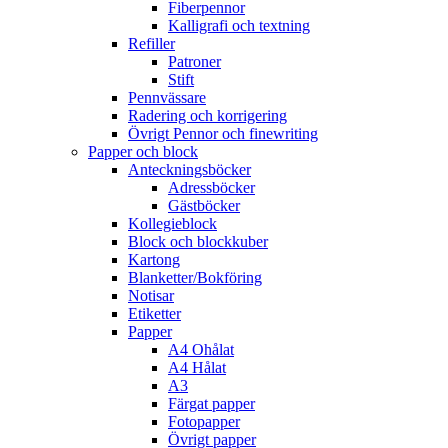
Fiberpennor
Kalligrafi och textning
Refiller
Patroner
Stift
Pennvässare
Radering och korrigering
Övrigt Pennor och finewriting
Papper och block
Anteckningsböcker
Adressböcker
Gästböcker
Kollegieblock
Block och blockkuber
Kartong
Blanketter/Bokföring
Notisar
Etiketter
Papper
A4 Ohålat
A4 Hålat
A3
Färgat papper
Fotopapper
Övrigt papper