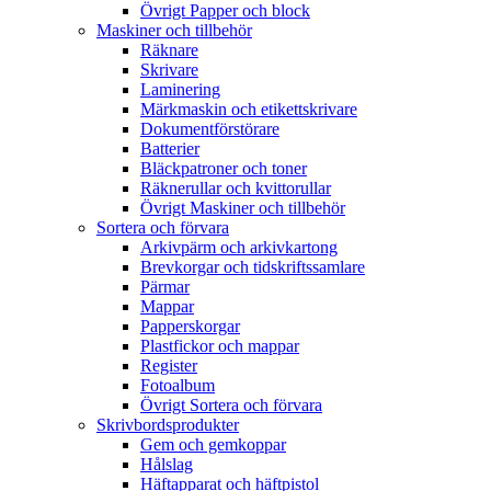
Övrigt Papper och block
Maskiner och tillbehör
Räknare
Skrivare
Laminering
Märkmaskin och etikettskrivare
Dokumentförstörare
Batterier
Bläckpatroner och toner
Räknerullar och kvittorullar
Övrigt Maskiner och tillbehör
Sortera och förvara
Arkivpärm och arkivkartong
Brevkorgar och tidskriftssamlare
Pärmar
Mappar
Papperskorgar
Plastfickor och mappar
Register
Fotoalbum
Övrigt Sortera och förvara
Skrivbordsprodukter
Gem och gemkoppar
Hålslag
Häftapparat och häftpistol