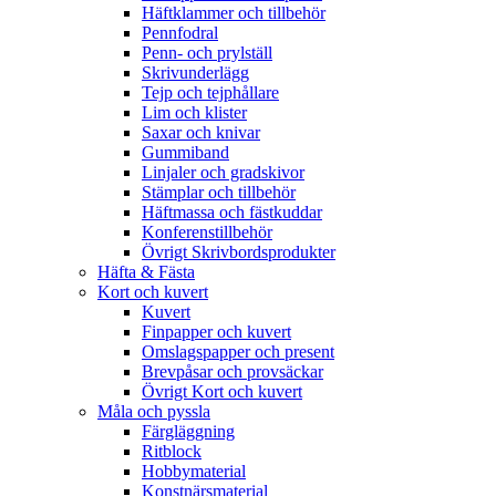
Häftklammer och tillbehör
Pennfodral
Penn- och prylställ
Skrivunderlägg
Tejp och tejphållare
Lim och klister
Saxar och knivar
Gummiband
Linjaler och gradskivor
Stämplar och tillbehör
Häftmassa och fästkuddar
Konferenstillbehör
Övrigt Skrivbordsprodukter
Häfta & Fästa
Kort och kuvert
Kuvert
Finpapper och kuvert
Omslagspapper och present
Brevpåsar och provsäckar
Övrigt Kort och kuvert
Måla och pyssla
Färgläggning
Ritblock
Hobbymaterial
Konstnärsmaterial