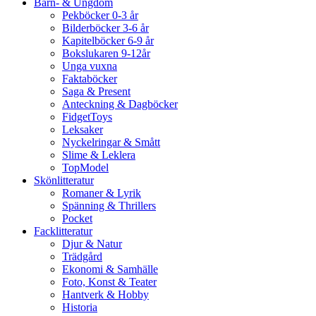
Barn- & Ungdom
Pekböcker 0-3 år
Bilderböcker 3-6 år
Kapitelböcker 6-9 år
Bokslukaren 9-12år
Unga vuxna
Faktaböcker
Saga & Present
Anteckning & Dagböcker
FidgetToys
Leksaker
Nyckelringar & Smått
Slime & Leklera
TopModel
Skönlitteratur
Romaner & Lyrik
Spänning & Thrillers
Pocket
Facklitteratur
Djur & Natur
Trädgård
Ekonomi & Samhälle
Foto, Konst & Teater
Hantverk & Hobby
Historia