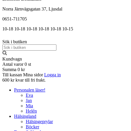
Norra Järnvägsgatan 37, Ljusdal
0651-711705
10-18
10-18
10-18
10-18
10-18
10-15
Sök i butiken
Kundvagn
Antal varor
0
st
Summa
0 kr
Till kassan
Mina sidor
Logga in
600 kr kvar till fri frakt.
Personalen läser!
Eva
Jan
Mia
Helén
Hälsingland
Hälsingeprylar
Böcker