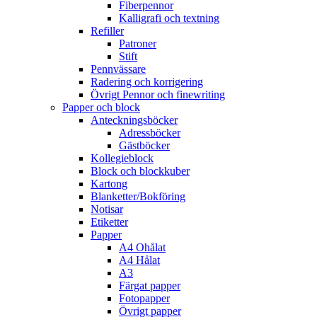
Fiberpennor
Kalligrafi och textning
Refiller
Patroner
Stift
Pennvässare
Radering och korrigering
Övrigt Pennor och finewriting
Papper och block
Anteckningsböcker
Adressböcker
Gästböcker
Kollegieblock
Block och blockkuber
Kartong
Blanketter/Bokföring
Notisar
Etiketter
Papper
A4 Ohålat
A4 Hålat
A3
Färgat papper
Fotopapper
Övrigt papper