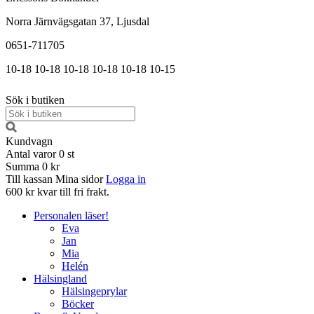
Norra Järnvägsgatan 37, Ljusdal
0651-711705
10-18
10-18
10-18
10-18
10-18
10-15
Sök i butiken
Kundvagn
Antal varor
0
st
Summa
0 kr
Till kassan
Mina sidor
Logga in
600 kr kvar till fri frakt.
Personalen läser!
Eva
Jan
Mia
Helén
Hälsingland
Hälsingeprylar
Böcker