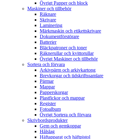
Övrigt Papper och block
Maskiner och tillbehör
Räknare
Skrivare
Laminering
Märkmaskin och etikettskrivare
Dokumentförstörare
Batterier
Bläckpatroner och toner
Räknerullar och kvittorullar
Övrigt Maskiner och tillbehör
Sortera och förvara
Arkivpärm och arkivkartong
Brevkorgar och tidskriftssamlare
Pärmar
Mappar
Papperskorgar
Plastfickor och mappar
Register
Fotoalbum
Övrigt Sortera och förvara
Skrivbordsprodukter
Gem och gemkoppar
Hålslag
Häftapparat och häftpistol