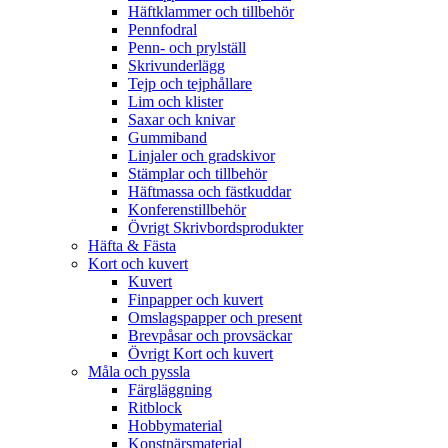
Häftklammer och tillbehör
Pennfodral
Penn- och prylställ
Skrivunderlägg
Tejp och tejphållare
Lim och klister
Saxar och knivar
Gummiband
Linjaler och gradskivor
Stämplar och tillbehör
Häftmassa och fästkuddar
Konferenstillbehör
Övrigt Skrivbordsprodukter
Häfta & Fästa
Kort och kuvert
Kuvert
Finpapper och kuvert
Omslagspapper och present
Brevpåsar och provsäckar
Övrigt Kort och kuvert
Måla och pyssla
Färgläggning
Ritblock
Hobbymaterial
Konstnärsmaterial