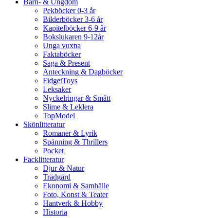
Barn- & Ungdom
Pekböcker 0-3 år
Bilderböcker 3-6 år
Kapitelböcker 6-9 år
Bokslukaren 9-12år
Unga vuxna
Faktaböcker
Saga & Present
Anteckning & Dagböcker
FidgetToys
Leksaker
Nyckelringar & Smått
Slime & Leklera
TopModel
Skönlitteratur
Romaner & Lyrik
Spänning & Thrillers
Pocket
Facklitteratur
Djur & Natur
Trädgård
Ekonomi & Samhälle
Foto, Konst & Teater
Hantverk & Hobby
Historia