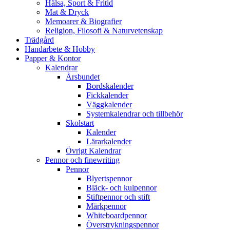
Hälsa, Sport & Fritid
Mat & Dryck
Memoarer & Biografier
Religion, Filosofi & Naturvetenskap
Trädgård
Handarbete & Hobby
Papper & Kontor
Kalendrar
Årsbundet
Bordskalender
Fickkalender
Väggkalender
Systemkalendrar och tillbehör
Skolstart
Kalender
Lärarkalender
Övrigt Kalendrar
Pennor och finewriting
Pennor
Blyertspennor
Bläck- och kulpennor
Stiftpennor och stift
Märkpennor
Whiteboardpennor
Överstrykningspennor